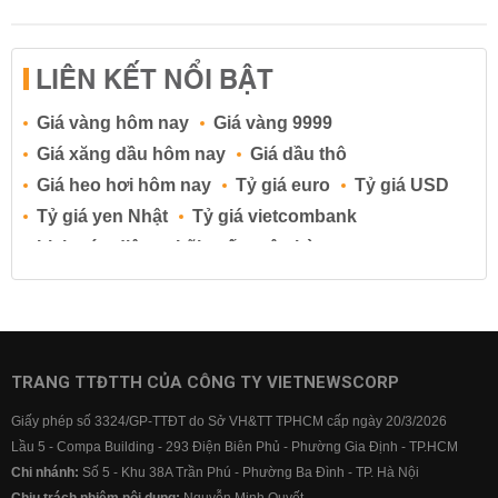
LIÊN KẾT NỔI BẬT
Giá vàng hôm nay
Giá vàng 9999
Giá xăng dầu hôm nay
Giá dầu thô
Giá heo hơi hôm nay
Tỷ giá euro
Tỷ giá USD
Tỷ giá yen Nhật
Tỷ giá vietcombank
Lịch cúp điện
Lãi suất ngân hàng
Lãi suất tiết kiệm
Lãi suất tiền gửi
Lãi suất ngân hàng Agribank
Lãi suất ngân hàng Sacombank
Lãi suất ngân hàng BIDV
TRANG TTĐTTH CỦA CÔNG TY VIETNEWSCORP
Lãi suất ngân hàng Vietinbank
Giấy phép số 3324/GP-TTĐT do Sở VH&TT TPHCM cấp ngày 20/3/2026
Lãi suất ngân hàng Vietcombank
Lầu 5 - Compa Building - 293 Điện Biên Phủ - Phường Gia Định - TP.HCM
Chi nhánh:
Số 5 - Khu 38A Trần Phú - Phường Ba Đình - TP. Hà Nội