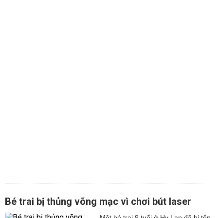
Bé trai bị thủng võng mạc vì chơi bút laser
Một bé trai 9 tuổi ở Hy Lạp đã bị tổn