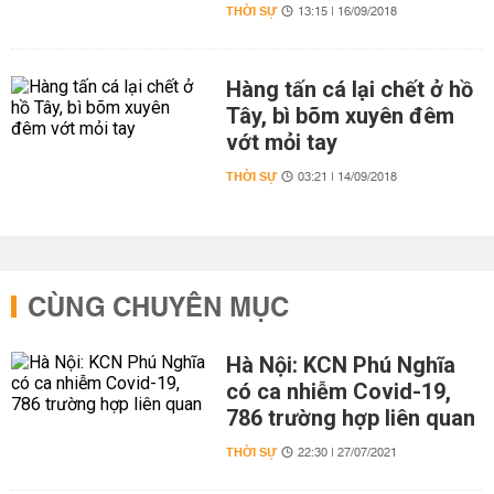
THỜI SỰ
13:15 | 16/09/2018
Hàng tấn cá lại chết ở hồ
Tây, bì bõm xuyên đêm
vớt mỏi tay
THỜI SỰ
03:21 | 14/09/2018
CÙNG CHUYÊN MỤC
Hà Nội: KCN Phú Nghĩa
có ca nhiễm Covid-19,
786 trường hợp liên quan
THỜI SỰ
22:30 | 27/07/2021