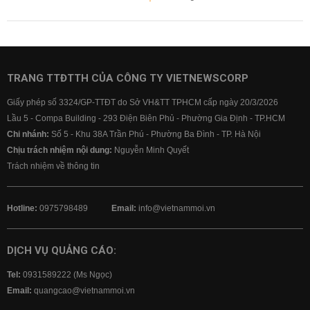
TRANG TTĐTTH CỦA CÔNG TY VIETNEWSCORP
Giấy phép số 3324/GP-TTĐT do Sở VH&TT TPHCM cấp ngày 20/3/2026
Lầu 5 - Compa Building - 293 Điện Biên Phủ - Phường Gia Định - TP.HCM
Chi nhánh:
Số 5 - Khu 38A Trần Phú - Phường Ba Đình - TP. Hà Nội
Chịu trách nhiệm nội dung:
Nguyễn Minh Quyết
Trách nhiệm về thông tin
Hotline:
0975798489
Email:
info@vietnammoi.vn
DỊCH VỤ QUẢNG CÁO:
Tel:
0931589222 (Ms Ngọc)
Email:
quangcao@vietnammoi.vn