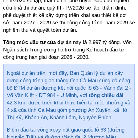
I - II/2026 sẽ lập, thẩm định, phê duyệt Báo cáo nghiên
cứu khả thi dự án; quý III - IV/2026 sẽ lập, thẩm định,
phê duyệt thiết kế xây dựng triển khai sau thiết kế cơ
sở; năm 2027 - 2029 sẽ thi công công trình; năm 2029 sẽ
nghiệm thu và quyết toán dự án.
Tổng mức đầu tư của dự án
này là 2.997 tỷ đồng. Vốn
Ngân sách Trung ương hỗ trợ trong Kế hoạch đầu tư
công trung hạn giai đoạn 2026 - 2030.
Ngoài dự án trên, mới đây, Ban Quản lý dự án xây
dựng công trình giao thông tỉnh Cà Mau cũng đã công
bố ĐTM dự án đường kết nối quốc lộ 63 - Vành đai 2 -
Võ Văn Kiệt - ĐT 984 - U Minh, với
tổng chiều dài
42,3 km, được triển khai thực hiện tại một phường và
4 xã của tỉnh Cà Mau gồm phường An Xuyên, xã Hồ
Thị Kỷ, Khánh An, Khánh Lâm, Nguyễn Phích.
Điểm đầu tại vòng xoay nút giao quốc lộ 63 (đường
Nguyễn Trãi) và đường Vành đai 2 (đường Mậu