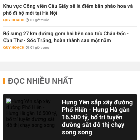
Khu vực Công viên Cầu Giấy sẽ là điểm bắn pháo hoa và
phố đi bộ mới tại Hà Nội
QUY HOẠCH
01 giờ trước
Bổ sung 27 km đường gom hai bên cao tốc Châu Đốc -
Cần Thơ - Sóc Trăng, hoàn thành sau một năm
QUY HOẠCH
01 giờ trước
ĐỌC NHIỀU NHẤT
Hưng Yên sắp xây đường
Phố Hiến - Hưng Hà gần
16.500 tỷ, bố trí tuyến
đường sắt đô thị chạy
song song