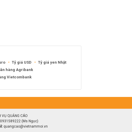
uro
Tỷ giá USD
Tỷ giá yen Nhật
gân hàng Agribank
hàng Vietcombank
H VỤ QUẢNG CÁO
0931589222 (Ms Ngọc)
l:
quangcao@vietnammoi.vn