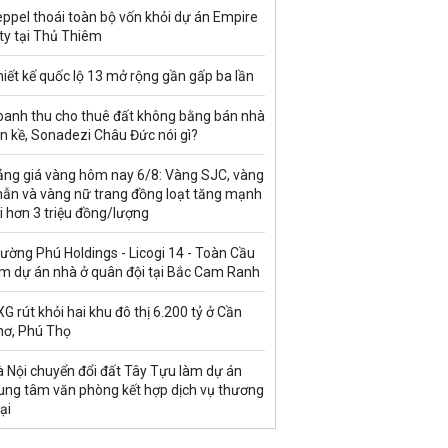
ppel thoái toàn bộ vốn khỏi dự án Empire
ty tại Thủ Thiêm
iết kế quốc lộ 13 mở rộng gần gấp ba lần
oanh thu cho thuê đất không bằng bán nhà
ền kề, Sonadezi Châu Đức nói gì?
ảng giá vàng hôm nay 6/8: Vàng SJC, vàng
hẫn và vàng nữ trang đồng loạt tăng mạnh
i hơn 3 triệu đồng/lượng
ường Phú Holdings - Licogi 14 - Toàn Cầu
àm dự án nhà ở quân đội tại Bắc Cam Ranh
G rút khỏi hai khu đô thị 6.200 tỷ ở Cần
hơ, Phú Thọ
à Nội chuyển đổi đất Tây Tựu làm dự án
rung tâm văn phòng kết hợp dịch vụ thương
ại