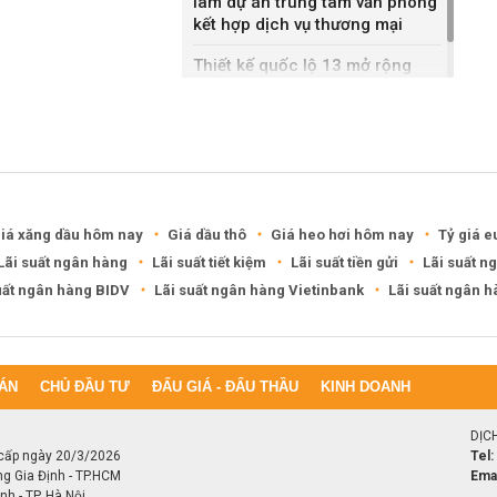
làm dự án trung tâm văn phòng
kết hợp dịch vụ thương mại
Thiết kế quốc lộ 13 mở rộng
gần gấp ba lần
iá xăng dầu hôm nay
Giá dầu thô
Giá heo hơi hôm nay
Tỷ giá e
Lãi suất ngân hàng
Lãi suất tiết kiệm
Lãi suất tiền gửi
Lãi suất n
uất ngân hàng BIDV
Lãi suất ngân hàng Vietinbank
Lãi suất ngân 
ÁN
CHỦ ĐẦU TƯ
ĐẤU GIÁ - ĐẤU THẦU
KINH DOANH
DỊC
cấp ngày 20/3/2026
Tel:
ng Gia Định - TP.HCM
Emai
h - TP. Hà Nội