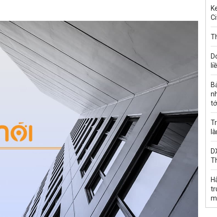
Ke
Ci
Th
D
li
B
n
tớ
Tr
l
DX
T
H
t
m