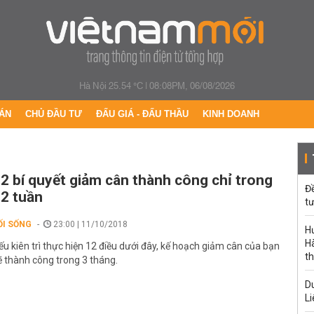
Hà Nội 25.54 °C
|
08:08PM, 06/08/2026
ÁN
CHỦ ĐẦU TƯ
ĐẤU GIÁ - ĐẤU THẦU
KINH DOANH
2 bí quyết giảm cân thành công chỉ trong
Đ
2 tuần
tư
ỐI SỐNG
23:00 | 11/10/2018
H
Hà
ếu kiên trì thực hiện 12 điều dưới đây, kế hoạch giảm cân của bạn
th
ẽ thành công trong 3 tháng.
Du
Li