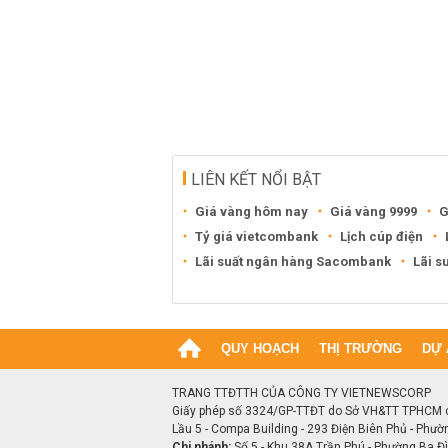
LIÊN KẾT NỔI BẬT
Giá vàng hôm nay
Giá vàng 9999
G
Tỷ giá vietcombank
Lịch cúp điện
Lãi suất ngân hàng Sacombank
Lãi s
QUY HOẠCH
THỊ TRƯỜNG
DỰ 
TRANG TTĐTTH CỦA CÔNG TY VIETNEWSCORP
Giấy phép số 3324/GP-TTĐT do Sở VH&TT TPHCM 
Lầu 5 - Compa Building - 293 Điện Biên Phủ - Phườ
Chi nhánh:
Số 5 - Khu 38A Trần Phú - Phường Ba Đìn