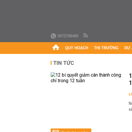
0975798489
QUY HOẠCH
THỊ TRƯỜNG
DỰ 
TIN TỨC
1
1
L
N
s