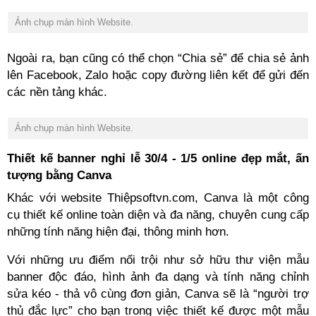
Ảnh chụp màn hình Website.
Ngoài ra, bạn cũng có thể chọn “Chia sẻ” để chia sẻ ảnh
lên Facebook, Zalo hoặc copy đường liên kết để gửi đến
các nền tảng khác.
Ảnh chụp màn hình Website.
Thiết kế banner nghỉ lễ 30/4 - 1/5 online đẹp mắt, ấn
tượng bằng Canva
Khác với website Thiệpsoftvn
.com, Canva là một công
cụ thiết kế online toàn diện và đa năng, chuyên cung cấp
những tính năng hiện đại, thông minh hơn.
Với
những
ưu điểm
nổi
trội
như
sở
hữu
thư
viện
mẫu
banner độc đáo, hình
ảnh
đa
dạng
và tính năng
chỉnh
sửa
kéo -
thả
vô cùng đơn
giản
, Canva
sẽ
là “
người
trợ
thủ
đắc
lực
” cho
bạn
trong
việc
thiết
kế
được
một
mẫu