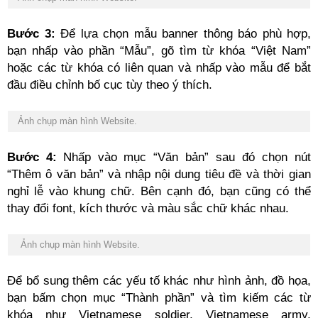
Bước 3:
Để lựa chọn mẫu banner thông báo phù hợp,
bạn nhấp vào phần “Mẫu”, gõ tìm từ khóa “Việt Nam”
hoặc các từ khóa có liên quan và nhấp vào mẫu để bắt
đầu điều chỉnh bố cục tùy theo ý thích.
Ảnh chụp màn hình Website.
Bước
Nhấp
vào
mục
“Văn
bản
” sau đó
chọn
nút
“Thêm ô văn
bản
” và
nhập
nội
dung tiêu đề và
thời
gian
nghỉ
lễ
vào khung
chữ
. Bên
cạnh
đó,
bạn
cũng có
thể
thay đổi font, kích
thước
và màu
sắc
chữ
khác nhau.
Ảnh chụp màn hình Website.
Để bổ sung thêm các yếu tố khác như hình ảnh, đồ họa,
bạn bấm chọn mục “Thành phần” và tìm kiếm các từ
khóa như Vietnamese soldier, Vietnamese army,