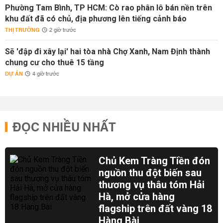
Phường Tam Bình, TP HCM: Cò rao phân lô bán nền trên
khu đất đã có chủ, địa phương lên tiếng cảnh báo
THỊ TRƯỜNG
2 giờ trước
Sẽ 'đập đi xây lại' hai tòa nhà Chợ Xanh, Nam Định thành
chung cư cho thuê 15 tầng
DỰ ÁN
4 giờ trước
ĐỌC NHIỀU NHẤT
Chủ Kem Tràng Tiền đón
nguồn thu đột biến sau
thương vụ thâu tóm Hải
Hà, mở cửa hàng
flagship trên đất vàng 18
Hàng Bài