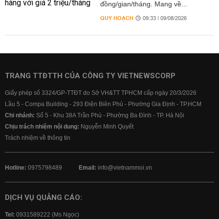
đồng/gian/tháng. Mang về...
QUY HOẠCH
09:33 | 09/08/2026
TRANG TTĐTTH CỦA CÔNG TY VIETNEWSCORP
Giấy phép số 3324/GP-TTĐT do Sở VH&TT TPHCM cấp ngày 20/3/2026
Lầu 5 - Compa Building - 293 Điện Biên Phủ - Phường Gia Định - TP.HCM
Chi nhánh:
Số 5 - Khu 38A Trần Phú - Phường Ba Đình - TP. Hà Nội
Chịu trách nhiệm nội dung:
Nguyễn Minh Quyết
Trách nhiệm về thông tin
Hotline:
0975798489
Email:
info@vietnammoi.vn
DỊCH VỤ QUẢNG CÁO:
Tel:
0931589222 (Ms Ngọc)