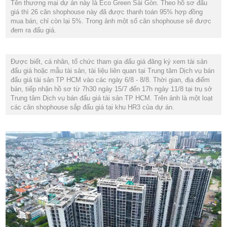
Tên thương mại dự án này là Eco Green Sài Gòn. Theo hồ sơ đấu
giá thì 26 căn shophouse này đã được thanh toán 95% hợp đồng
mua bán, chỉ còn lại 5%. Trong ảnh một số căn shophouse sẽ được
đem ra đấu giá.
Được biết, cá nhân, tổ chức tham gia đấu giá đăng ký xem tài sản
đấu giá hoặc mẫu tài sản, tài liệu liên quan tại Trung tâm Dịch vụ bán
đấu giá tài sản TP HCM vào các ngày 6/8 - 8/8. Thời gian, địa điểm
bán, tiếp nhận hồ sơ từ 7h30 ngày 15/7 đến 17h ngày 11/8 tại trụ sở
Trung tâm Dịch vụ bán đấu giá tài sản TP HCM.
Trên ảnh là một loạt
các căn shophouse sắp đấu giá tại khu HR3 của dự án.