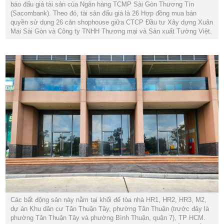
báo đấu giá tài sản của Ngân hàng TCMP Sài Gòn Thương Tín
(Sacombank). Theo đó, tài sản đấu giá là 26 Hợp đồng mua bán
quyền sử dụng 26 căn shophouse giữa CTCP Đầu tư Xây dựng Xuân
Mai Sài Gòn và Công ty TNHH Thương mại và Sản xuất Tường Việt.
Các bất động sản này nằm tại khối đế tòa nhà HR1, HR2, HR3, M2,
dự án Khu dân cư Tân Thuận Tây, phường Tân Thuận (trước đây là
phường Tân Thuận Tây và phường Bình Thuận, quận 7), TP HCM.