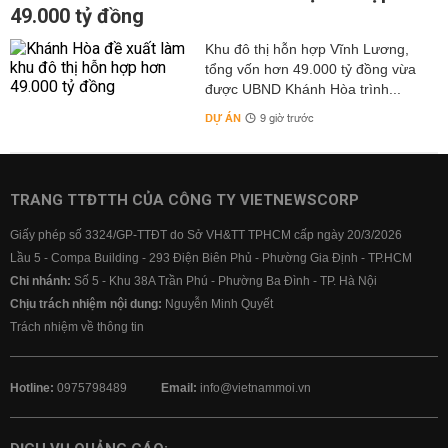
49.000 tỷ đồng
Khu đô thị hỗn hợp Vĩnh Lương,
tổng vốn hơn 49.000 tỷ đồng vừa
được UBND Khánh Hòa trình...
DỰ ÁN
9 giờ trước
TRANG TTĐTTH CỦA CÔNG TY VIETNEWSCORP
Giấy phép số 3324/GP-TTĐT do Sở VH&TT TPHCM cấp ngày 20/3/2026
Lầu 5 - Compa Building - 293 Điện Biên Phủ - Phường Gia Định - TP.HCM
Chi nhánh:
Số 5 - Khu 38A Trần Phú - Phường Ba Đình - TP. Hà Nội
Chịu trách nhiệm nội dung:
Nguyễn Minh Quyết
Trách nhiệm về thông tin
Hotline:
0975798489
Email:
info@vietnammoi.vn