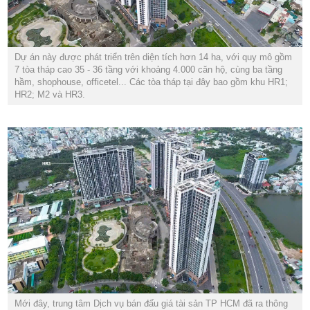
Dự án này được phát triển trên diện tích hơn 14 ha, với quy mô gồm
7 tòa tháp cao 35 - 36 tầng với khoảng 4.000 căn hộ, cùng ba tầng
hầm, shophouse, officetel... Các tòa tháp tại đây bao gồm khu HR1;
HR2; M2 và HR3.
Mới đây, trung tâm Dịch vụ bán đấu giá tài sản TP HCM đã ra thông