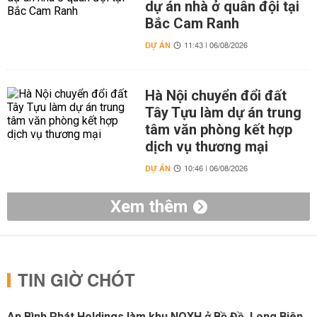
dự án nhà ở quân đội tại
Bắc Cam Ranh
DỰ ÁN
11:43 | 06/08/2026
Hà Nội chuyển đổi đất
Tây Tựu làm dự án trung
tâm văn phòng kết hợp
dịch vụ thương mại
DỰ ÁN
10:46 | 06/08/2026
Xem thêm
TIN GIỜ CHÓT
An Bình Phát Holdings làm khu NOXH ở Bồ Đề, Long Biên