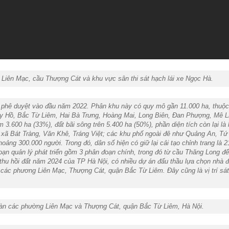
g Liên Mạc, cầu Thượng Cát và khu vực sân thi sát hạch lái xe Ngọc Hà.
 phê duyệt vào đầu năm 2022. Phân khu này có quy mô gần 11.000 ha, thuộc 
y Hồ, Bắc Từ Liêm, Hai Bà Trưng, Hoàng Mai, Long Biên, Đan Phượng, Mê L
m 3.600 ha (33%), đất bãi sông trên 5.400 ha (50%), phần diện tích còn lại
như xã Bát Tràng, Văn Khê, Tráng Việt; các khu phố ngoài đê như Quảng An, 
oảng 300.000 người. Trong đó, dân số hiện có giữ lại cải tạo chỉnh trang là
n quản lý phát triển gồm 3 phân đoạn chính, trong đó từ cầu Thăng Long đế
hu hồi đất năm 2024 của TP Hà Nội, có nhiều dự án đấu thầu lựa chọn nhà đ
 các phương Liên Mạc, Thượng Cát, quận Bắc Từ Liêm. Đây cũng là vị trí sá
a bàn các phường Liên Mạc và Thượng Cát, quận Bắc Từ Liêm, Hà Nội.