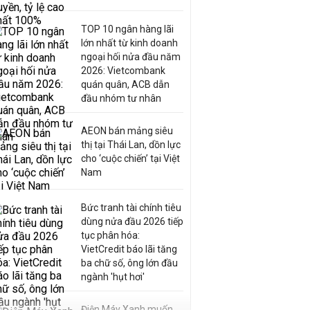
TOP 10 ngân hàng lãi
lớn nhất từ kinh doanh
ngoại hối nửa đầu năm
2026: Vietcombank
quán quân, ACB dẫn
đầu nhóm tư nhân
AEON bán mảng siêu
thị tại Thái Lan, dồn lực
cho ‘cuộc chiến’ tại Việt
Nam
Bức tranh tài chính tiêu
dùng nửa đầu 2026 tiếp
tục phân hóa:
VietCredit báo lãi tăng
ba chữ số, ông lớn đầu
ngành 'hụt hơi'
Điện Máy Xanh muốn