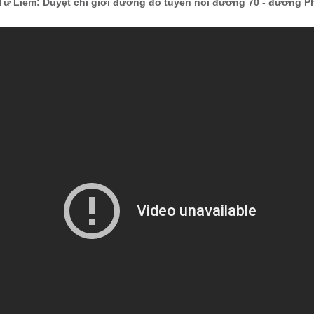
Từ Liêm: Duyệt chỉ giới đường đỏ tuyến nối đường 70 - đường P