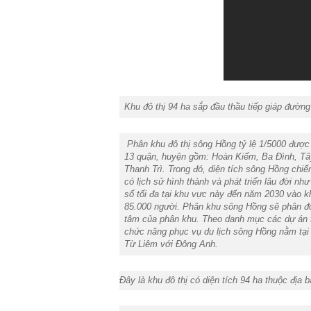
Khu đô thị 94 ha sắp đầu thầu tiếp giáp đườn
Phân khu đô thị sông Hồng tỷ lệ 1/5000 được
13 quận, huyện gồm: Hoàn Kiếm, Ba Đình, Tâ
Thanh Trì. Trong đó, diện tích sông Hồng chiế
có lịch sử hình thành và phát triển lâu đời 
số tối đa tại khu vực này đến năm 2030 vào kh
85.000 người. Phân khu sông Hồng sẽ phân đoạ
tâm của phân khu.
Theo danh mục các dự án t
chức năng phục vụ du lịch sông Hồng nằm tại
Từ Liêm với Đông Anh.
Đây là khu đô thị có diện tích 94 ha thuộc đị