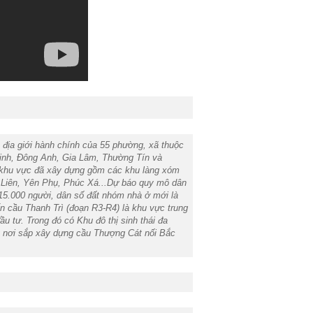
địa giới hành chính của 55 phường, xã thuộc
inh, Đông Anh, Gia Lâm, Thường Tín và
 là khu vực đã xây dựng gồm các khu làng xóm
Tứ Liên, Yên Phụ, Phúc Xá...Dự báo quy mô dân
 215.000 người, dân số đất nhóm nhà ở mới là
n cầu Thanh Trì (đoạn R3-R4) là khu vực trung
ầu tư.
Trong đó có Khu đô thị sinh thái đa
t nơi sắp xây dựng cầu Thượng Cát nối Bắc