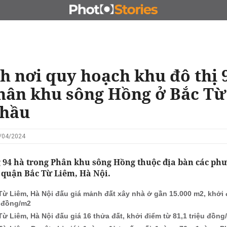
N
CHỦ ĐẦU TƯ
ĐẤU GIÁ - ĐẤU THẦU
KINH DOANH
h nơi quy hoạch khu đô thị 
hân khu sông Hồng ở Bắc T
thầu
3/04/2024
g 94 hà trong Phân khu sông Hồng thuộc địa bàn các ph
 quận Bắc Từ Liêm, Hà Nội.
Từ Liêm, Hà Nội đấu giá mảnh đất xây nhà ở gần 15.000 m2, khởi 
u đồng/m2
Từ Liêm, Hà Nội đấu giá 16 thửa đất, khởi điểm từ 81,1 triệu đồng