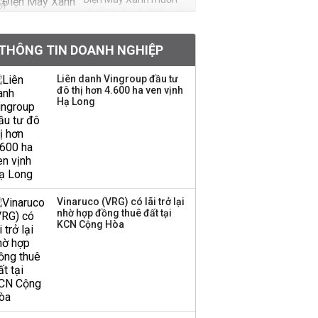
phát hành cổ phiếu với
tỷ lệ 1:1 để tăng thanh
khoản
THÔNG TIN DOANH NGHIỆP
Sau nhịp điều chỉnh
Liên danh Vingroup đầu tư
đô thị hơn 4.600 ha ven vịnh
mạnh, CTCK nhìn thấy
Hạ Long
cơ hội ở nhóm cổ phiếu
nào?
Một thương hiệu thời
trang Việt đóng cửa
sau 5 năm hoạt động,
thanh lý toàn bộ cửa
Vinaruco (VRG) có lãi trở lại
nhờ hợp đồng thuê đất tại
hàng
KCN Cộng Hòa
DatVietVAC lãi sau thuế
135 tỷ đồng nửa đầu
năm, dồn 6 concert vào
cuối năm