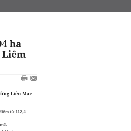
94 ha
ừ Liêm
ường Liên Mạc
điểm từ 112,4
/m2.