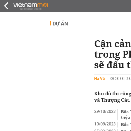
QUY HOẠCH
THỊ TRƯỜNG
DỰ Á
DỰ ÁN
Cận cản
trong P
sẽ đấu 
Hạ Vũ
08:38 | 2
Khu đô thị rộn
và Thượng Cát,
29/10/2023
Bắc 
triệ
10/09/2023
Bắc 