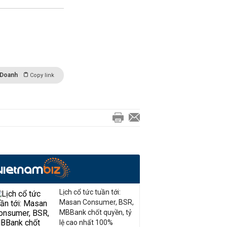
 Doanh
Copy link
Lịch cổ tức tuần tới:
Masan Consumer, BSR,
MBBank chốt quyền, tỷ
lệ cao nhất 100%