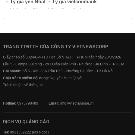
Tỷ giá yen Nhật
Tỷ giá vietcombank
Lịch cúp điện
Lãi suất ngân hàng
Lãi suất tiết kiệm
Lãi suất tiền gửi
Lãi suất ngân hàng Agribank
Lãi suất ngân hàng Sacombank
Lãi suất ngân hàng BIDV
TRANG TTĐTTH CỦA CÔNG TY VIETNEWSCORP
Lãi suất ngân hàng Vietinbank
Giấy phép số 3324/GP-TTĐT do Sở VH&TT TPHCM cấp ngày 20/3/2026
Lãi suất ngân hàng Vietcombank
Lầu 5 - Compa Building - 293 Điện Biên Phủ - Phường Gia Định - TP.HCM
Chi nhánh:
Số 5 - Khu 38A Trần Phú - Phường Ba Đình - TP. Hà Nội
Chịu trách nhiệm nội dung:
Nguyễn Minh Quyết
Trách nhiệm về thông tin
Hotline:
0975798489
Email:
info@vietnammoi.vn
DỊCH VỤ QUẢNG CÁO:
Tel:
0931589222 (Ms Ngọc)