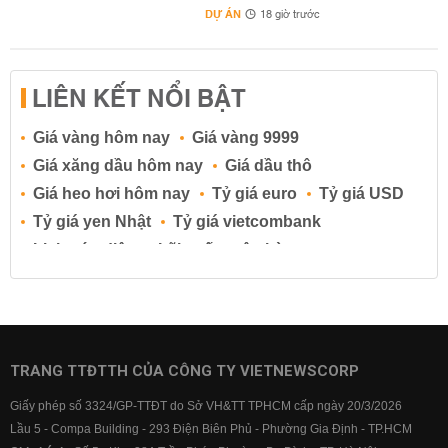
DỰ ÁN
18 giờ trước
LIÊN KẾT NỔI BẬT
Giá vàng hôm nay
Giá vàng 9999
Giá xăng dầu hôm nay
Giá dầu thô
Giá heo hơi hôm nay
Tỷ giá euro
Tỷ giá USD
Tỷ giá yen Nhật
Tỷ giá vietcombank
Lịch cúp điện
Lãi suất ngân hàng
Lãi suất tiết kiệm
Lãi suất tiền gửi
Lãi suất ngân hàng Agribank
Lãi suất ngân hàng Sacombank
Lãi suất ngân hàng BIDV
TRANG TTĐTTH CỦA CÔNG TY VIETNEWSCORP
Lãi suất ngân hàng Vietinbank
Giấy phép số 3324/GP-TTĐT do Sở VH&TT TPHCM cấp ngày 20/3/2026
Lãi suất ngân hàng Vietcombank
Lầu 5 - Compa Building - 293 Điện Biên Phủ - Phường Gia Định - TP.HCM