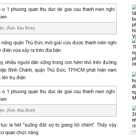
iện. (Ảnh: Bảo Bình)
c năng quận Thủ Đức mới giải cứu được thanh niên nghi
y điện vừa xảy ra trên địa bàn.
y, nhiều người dân sống trong con hẻm nhỏ trên đường
iệp Bình Chánh, quận Thủ Đức, TP.HCM phát hiện nam
lên trụ điện.
iện. (Ảnh: Bảo Bình)
 tục la hét "xuống đất sợ bị giang hồ chém". Thấy vậy
cơ quan chức năng.