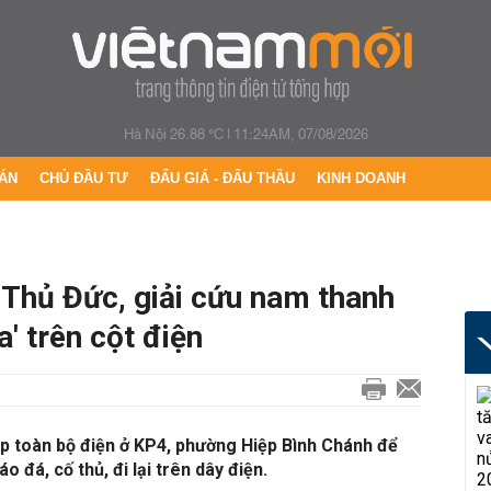
Hà Nội 26.88 °C
|
11:24AM, 07/08/2026
ÁN
CHỦ ĐẦU TƯ
ĐẤU GIÁ - ĐẤU THẦU
KINH DOANH
 Thủ Đức, giải cứu nam thanh
' trên cột điện
p toàn bộ điện ở KP4, phường Hiệp Bình Chánh để
o đá, cố thủ, đi lại trên dây điện.