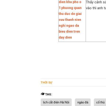
Thấy cảnh sá
vào thì anh 
THỜI SỰ
TAG:
lịch cắt điện Hà Nội
ngáo đá
cố thủ