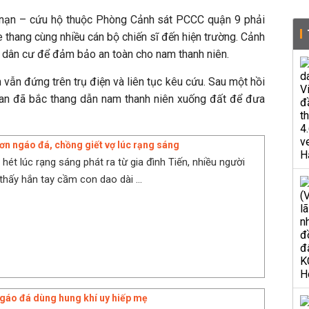
u nạn – cứu hộ thuộc Phòng Cảnh sát PCCC quận 9 phải
 thang cùng nhiều cán bộ chiến sĩ đến hiện trường. Cảnh
u dân cư để đảm bảo an toàn cho nam thanh niên.
 vẫn đứng trên trụ điện và liên tục kêu cứu. Sau một hồi
 an đã bắc thang dẫn nam thanh niên xuống đất để đưa
cơn ngáo đá, chồng giết vợ lúc rạng sáng
 hét lúc rạng sáng phát ra từ gia đình Tiến, nhiều người
thấy hắn tay cầm con dao dài ...
gáo đá dùng hung khí uy hiếp mẹ