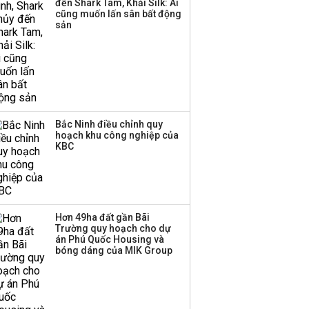
đến Shark Tam, Khải Silk: Ai
triển quỹ hưu trí: Từ tiết
cũng muốn lấn sân bất động
kiệm gia đình thành
sản
nguồn cấp vốn dài hạn
và kinh nghiệm từ
Malaysia
Bắc Ninh điều chỉnh quy
hoạch khu công nghiệp của
KBC
Hơn 49ha đất gần Bãi
Trường quy hoạch cho dự
án Phú Quốc Housing và
bóng dáng của MIK Group