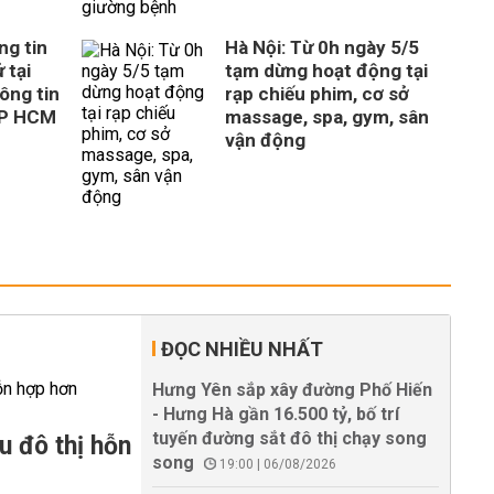
ng tin
Hà Nội: Từ 0h ngày 5/5
 tại
tạm dừng hoạt động tại
ông tin
rạp chiếu phim, cơ sở
TP HCM
massage, spa, gym, sân
vận động
ĐỌC NHIỀU NHẤT
Hưng Yên sắp xây đường Phố Hiến
- Hưng Hà gần 16.500 tỷ, bố trí
tuyến đường sắt đô thị chạy song
u đô thị hỗn
song
19:00 | 06/08/2026