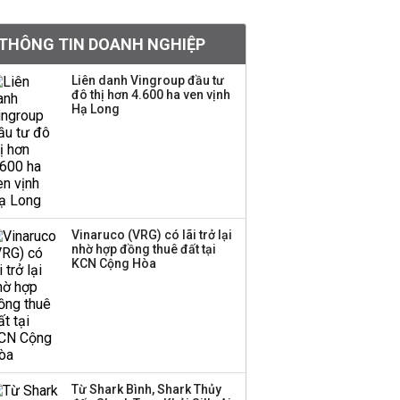
BIDV sắp phát hành
THÔNG TIN DOANH NGHIỆP
gần 500 triệu cổ phiếu,
tăng vốn lên gần
Liên danh Vingroup đầu tư
77.800 tỷ
đô thị hơn 4.600 ha ven vịnh
Hạ Long
Dàn lãnh đạo GenZ nhà
Vingroup,
Techcombank,
VPBank, PC1: Người
nắm 10.000 tỷ đồng cổ
phiếu, người làm chủ
Vinaruco (VRG) có lãi trở lại
tịch ở tuổi 27
nhờ hợp đồng thuê đất tại
KCN Cộng Hòa
Lãnh đạo Vinamilk:
Tăng quy mô đàn bò
thêm 8.000 con, đã
chốt giá nguyên liệu
đến tháng 11
Từ Shark Bình, Shark Thủy
Việt Nam muốn phát