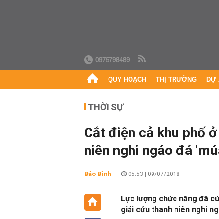
0975798489
QUY HOẠCH
THỊ TRƯỜNG
DỰ 
THỜI SỰ
Cắt điện cả khu phố ở
niên nghi ngáo đá 'múa
Bảo Bình
05:53 | 09/07/2018
Lực lượng chức năng đã cú
giải cứu thanh niên nghi ngá