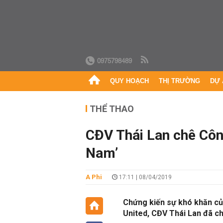
0975798489
QUY HOẠCH
THỊ TRƯỜNG
DỰ 
THỂ THAO
CĐV Thái Lan chê Công
Nam’
A Phi
17:11 | 08/04/2019
Chứng kiến sự khó khăn c
United, CĐV Thái Lan đã ch