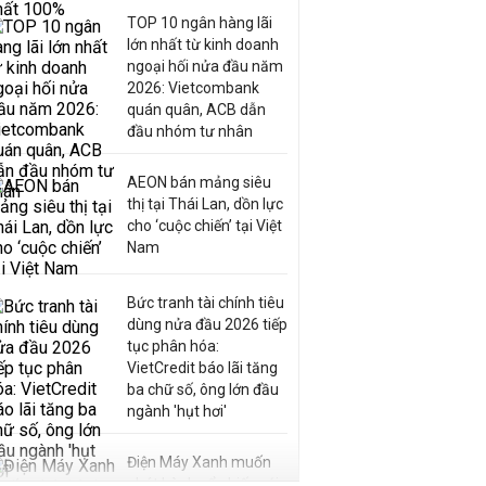
TOP 10 ngân hàng lãi
lớn nhất từ kinh doanh
ngoại hối nửa đầu năm
2026: Vietcombank
quán quân, ACB dẫn
đầu nhóm tư nhân
AEON bán mảng siêu
thị tại Thái Lan, dồn lực
cho ‘cuộc chiến’ tại Việt
Nam
Bức tranh tài chính tiêu
dùng nửa đầu 2026 tiếp
tục phân hóa:
VietCredit báo lãi tăng
ba chữ số, ông lớn đầu
ngành 'hụt hơi'
Điện Máy Xanh muốn
phát hành cổ phiếu với