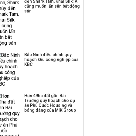
đến Shark Tam, Khải Silk: Ai
Huấn Hoa Hồng bỗng
cũng muốn lấn sân bất động
dưng ‘biến mất’, một
sản
công ty khác đã giải thể
Bắc Ninh điều chỉnh quy
hoạch khu công nghiệp của
KBC
Hơn 49ha đất gần Bãi
Trường quy hoạch cho dự
án Phú Quốc Housing và
bóng dáng của MIK Group