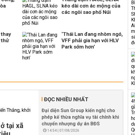
Hòa
kéo dài cơn ác mộng của
n
các ngôi sao phố Núi
 thay
‘Thái Lan đang nhòm ngó,
 thử
VFF phải gia hạn với HLV
Park sớm hơn’
ĐỌC NHIỀU NHẤT
Đại diện Sun Group kiến nghị cho
phép kế thừa nghĩa vụ tài chính khi
chuyển nhượng dự án BĐS
ở tại xã
14:54 | 07/08/2026
riệu