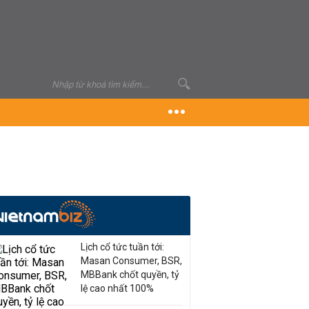
Lịch cổ tức tuần tới:
Masan Consumer, BSR,
MBBank chốt quyền, tỷ
lệ cao nhất 100%