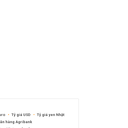
uro
Tỷ giá USD
Tỷ giá yen Nhật
gân hàng Agribank