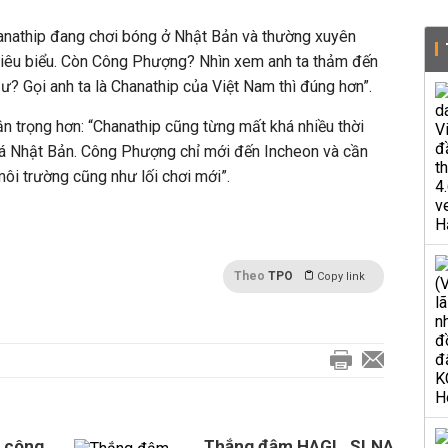
anathip đang chơi bóng ở Nhật Bản và thường xuyên
tiêu biểu. Còn Công Phượng? Nhìn xem anh ta thảm đến
ư? Gọi anh ta là Chanathip của Việt Nam thì đúng hơn”.
n trọng hơn: “Chanathip cũng từng mất khá nhiều thời
 đá Nhật Bản. Công Phượng chỉ mới đến Incheon và cần
môi trường cũng như lối chơi mới”.
Theo
TPO
Copy link
 công,
Thắng đậm HAGL, SLNA