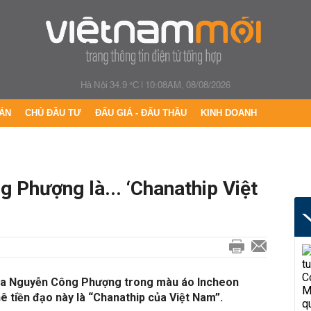
Hà Nội 34.9 °C
|
10:08AM, 08/08/2026
ÁN
CHỦ ĐẦU TƯ
ĐẤU GIÁ - ĐẤU THẦU
KINH DOANH
 Phượng là... ‘Chanathip Việt
ủa Nguyễn Công Phượng trong màu áo Incheon
ê tiền đạo này là “Chanathip của Việt Nam”.