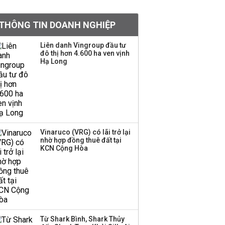
tỷ lệ 1:1 để tăng thanh
khoản
THÔNG TIN DOANH NGHIỆP
Sau nhịp điều chỉnh
Liên danh Vingroup đầu tư
đô thị hơn 4.600 ha ven vịnh
mạnh, CTCK nhìn thấy
Hạ Long
cơ hội ở nhóm cổ phiếu
nào?
Một thương hiệu thời
trang Việt đóng cửa
sau 5 năm hoạt động,
thanh lý toàn bộ cửa
Vinaruco (VRG) có lãi trở lại
nhờ hợp đồng thuê đất tại
hàng
KCN Cộng Hòa
DatVietVAC lãi sau thuế
135 tỷ đồng nửa đầu
năm, dồn 6 concert vào
cuối năm
Từ Shark Bình, Shark Thủy
Công ty 100 tỷ của