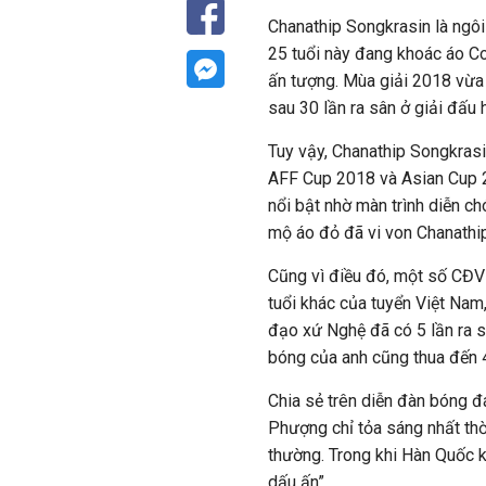
Chanathip Songkrasin là ngôi
25 tuổi này đang khoác áo C
ấn tượng. Mùa giải 2018 vừa 
sau 30 lần ra sân ở giải đấu
Tuy vậy, Chanathip Songkrasi
AFF Cup 2018 và Asian Cup 2
nổi bật nhờ màn trình diễn c
mộ áo đỏ đã vi von Chanathip
Cũng vì điều đó, một số CĐV 
tuổi khác của tuyển Việt Na
đạo xứ Nghệ đã có 5 lần ra 
bóng của anh cũng thua đến 4
Chia sẻ trên diễn đàn bóng đ
Phượng chỉ tỏa sáng nhất thờ
thường. Trong khi Hàn Quốc 
dấu ấn”.