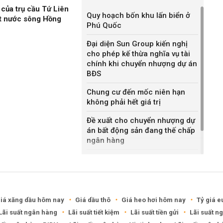
của trụ cầu Tứ Liên
Quy hoạch bốn khu lấn biển ở
ặt nước sông Hồng
Phú Quốc
Đại diện Sun Group kiến nghị
cho phép kế thừa nghĩa vụ tài
chính khi chuyển nhượng dự án
BĐS
Chung cư đến mốc niên hạn
không phải hết giá trị
Đề xuất cho chuyển nhượng dự
án bất động sản đang thế chấp
ngân hàng
Khánh Hòa đề xuất làm khu đô
thị hỗn hợp hơn 49.000 tỷ đồng
iá xăng dầu hôm nay
Giá dầu thô
Giá heo hơi hôm nay
Tỷ giá e
Lãi suất ngân hàng
Lãi suất tiết kiệm
Lãi suất tiền gửi
Lãi suất n