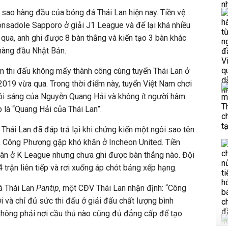
 sao hàng đầu của bóng đá Thái Lan hiện nay. Tiền vệ
onsadole Sapporo ở giải J1 League và để lại khá nhiều
qua, anh ghi được 8 bàn thắng và kiến tạo 3 bàn khác
 hàng đầu Nhật Bản.
n thi đấu không mấy thành công cùng tuyển Thái Lan ở
019 vừa qua. Trong thời điểm này, tuyển Việt Nam chơi
hói sáng của Nguyễn Quang Hải và không ít người hâm
 là “Quang Hải của Thái Lan”.
Thái Lan đã đáp trả lại khi chứng kiến một ngôi sao tên
m, Công Phượng gặp khó khăn ở Incheon United. Tiền
sân ở K League nhưng chưa ghi được bàn thắng nào. Đội
 trận liên tiếp và rơi xuống áp chót bảng xếp hạng.
á Thái Lan
Pantip
, một CĐV Thái Lan nhận định: “Công
i và chỉ đủ sức thi đấu ở giải đấu chất lượng bình
không phải nơi cầu thủ nào cũng đủ đẳng cấp để tạo