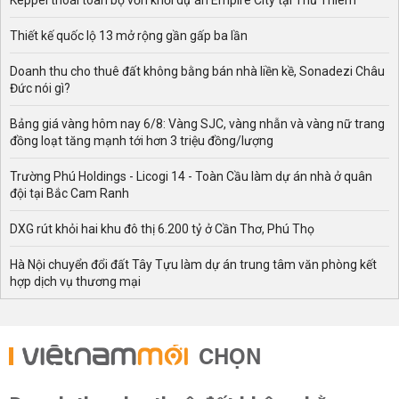
Keppel thoái toàn bộ vốn khỏi dự án Empire City tại Thủ Thiêm
Thiết kế quốc lộ 13 mở rộng gần gấp ba lần
Doanh thu cho thuê đất không bằng bán nhà liền kề, Sonadezi Châu
Đức nói gì?
Bảng giá vàng hôm nay 6/8: Vàng SJC, vàng nhẫn và vàng nữ trang
đồng loạt tăng mạnh tới hơn 3 triệu đồng/lượng
Trường Phú Holdings - Licogi 14 - Toàn Cầu làm dự án nhà ở quân
đội tại Bắc Cam Ranh
DXG rút khỏi hai khu đô thị 6.200 tỷ ở Cần Thơ, Phú Thọ
Hà Nội chuyển đổi đất Tây Tựu làm dự án trung tâm văn phòng kết
hợp dịch vụ thương mại
CHỌN