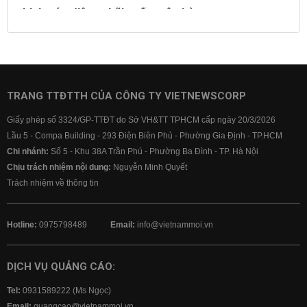
Lịch cúp điện
Lãi suất ngân hàng
Lãi suất tiết kiệm
Lãi suất tiền gửi
Lãi suất ngân hàng Agribank
Lãi suất ngân hàng Sacombank
Lãi suất ngân hàng BIDV
TRANG TTĐTTH CỦA CÔNG TY VIETNEWSCORP
Lãi suất ngân hàng Vietinbank
Giấy phép số 3324/GP-TTĐT do Sở VH&TT TPHCM cấp ngày 20/3/2026
Lãi suất ngân hàng Vietcombank
Lầu 5 - Compa Building - 293 Điện Biên Phủ - Phường Gia Định - TP.HCM
Chi nhánh:
Số 5 - Khu 38A Trần Phú - Phường Ba Đình - TP. Hà Nội
Chịu trách nhiệm nội dung:
Nguyễn Minh Quyết
Trách nhiệm về thông tin
Hotline:
0975798489
Email:
info@vietnammoi.vn
DỊCH VỤ QUẢNG CÁO:
Tel:
0931589222 (Ms Ngọc)
Email:
quangcao@vietnammoi.vn