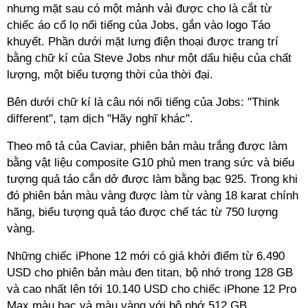
nhưng mặt sau có một mảnh vải được cho là cắt từ
chiếc áo cổ lọ nổi tiếng của Jobs, gắn vào logo Táo
khuyết. Phần dưới mặt lưng điện thoại được trang trí
bằng chữ kí của Steve Jobs như một dấu hiệu của chất
lượng, một biểu tượng thời của thời đại.
Bên dưới chữ kí là câu nói nổi tiếng của Jobs: "Think
different", tạm dịch "Hãy nghĩ khác".
Theo mô tả của Caviar, phiên bản màu trắng được làm
bằng vật liệu composite G10 phủ men trang sức và biểu
tượng quả táo cắn dở được làm bằng bạc 925. Trong khi
đó phiên bản màu vàng được làm từ vàng 18 karat chính
hãng, biểu tượng quả táo được chế tác từ 750 lượng
vàng.
Những chiếc iPhone 12 mới có giá khởi điểm từ 6.490
USD cho phiên bản màu đen titan, bộ nhớ trong 128 GB
và cao nhất lên tới 10.140 USD cho chiếc iPhone 12 Pro
Max màu bạc và màu vàng với bộ nhớ 512 GB.