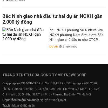
Bắc Ninh giao nhà đầu tư hai dự án NOXH gần
2.000 tỷ đồng
Khu NOXH phường Vũ Ninh và khu
NOXH phường Nam Sơn được Bắc
Ninh giao chủ đầu tư cho CTCP...
DỰ ÁN
21 giờ trước
TRANG TTĐTTH CỦA CÔNG TY VIETNEWSCORP
Giấy phép số 3324/GP-TTĐT do Sở VH&TT TPHCM cấp ngày 20/3/2026
Lầu 5 - Compa Building - 293 Điện Biên Phủ - Phường Gia Định - TP.HCM
Chi nhánh:
Số 5 - Khu 38A Trần Phú - Phường Ba Đình - TP. Hà Nội
Chịu trách nhiệm nội dung:
Nguyễn Minh Quyết
Trách nhiệm về thông tin