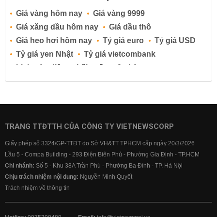
Giá vàng hôm nay
Giá vàng 9999
Giá xăng dầu hôm nay
Giá dầu thô
Giá heo hơi hôm nay
Tỷ giá euro
Tỷ giá USD
Tỷ giá yen Nhật
Tỷ giá vietcombank
Lịch cúp điện
Lãi suất ngân hàng
Lãi suất tiết kiệm
Lãi suất tiền gửi
Lãi suất ngân hàng Agribank
Lãi suất ngân hàng Sacombank
Lãi suất ngân hàng BIDV
TRANG TTĐTTH CỦA CÔNG TY VIETNEWSCORP
Lãi suất ngân hàng Vietinbank
Giấy phép số 3324/GP-TTĐT do Sở VH&TT TPHCM cấp ngày 20/3/2026
Lãi suất ngân hàng Vietcombank
Lầu 5 - Compa Building - 293 Điện Biên Phủ - Phường Gia Định - TP.HCM
Chi nhánh:
Số 5 - Khu 38A Trần Phú - Phường Ba Đình - TP. Hà Nội
Chịu trách nhiệm nội dung:
Nguyễn Minh Quyết
Trách nhiệm về thông tin