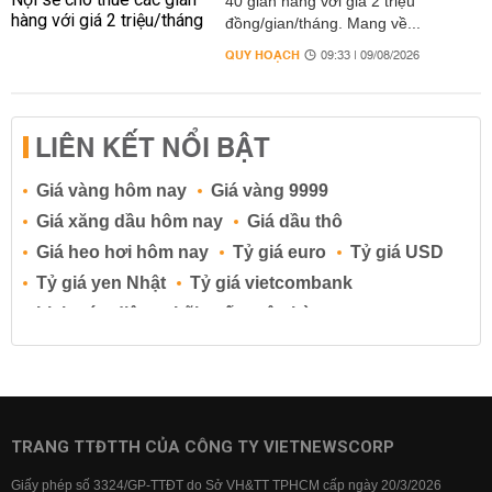
40 gian hàng với giá 2 triệu
đồng/gian/tháng. Mang về...
QUY HOẠCH
09:33 | 09/08/2026
LIÊN KẾT NỔI BẬT
Giá vàng hôm nay
Giá vàng 9999
Giá xăng dầu hôm nay
Giá dầu thô
Giá heo hơi hôm nay
Tỷ giá euro
Tỷ giá USD
Tỷ giá yen Nhật
Tỷ giá vietcombank
Lịch cúp điện
Lãi suất ngân hàng
Lãi suất tiết kiệm
Lãi suất tiền gửi
Lãi suất ngân hàng Agribank
Lãi suất ngân hàng Sacombank
Lãi suất ngân hàng BIDV
TRANG TTĐTTH CỦA CÔNG TY VIETNEWSCORP
Lãi suất ngân hàng Vietinbank
Giấy phép số 3324/GP-TTĐT do Sở VH&TT TPHCM cấp ngày 20/3/2026