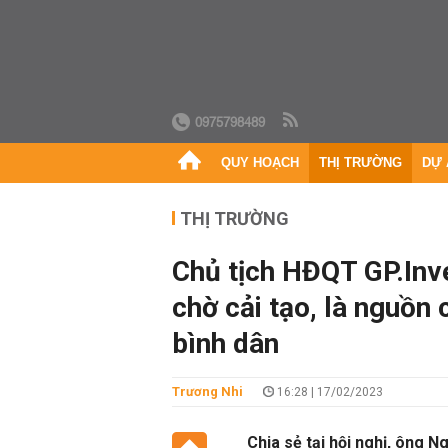
0975798489
QUY HOẠCH
THỊ TRƯỜNG
DỰ 
THỊ TRƯỜNG
Chủ tịch HĐQT GP.Inv
chờ cải tạo, là nguồn
bình dân
Trương Nhi
16:28 | 17/02/2023
Chia sẻ tại hội nghị, ông