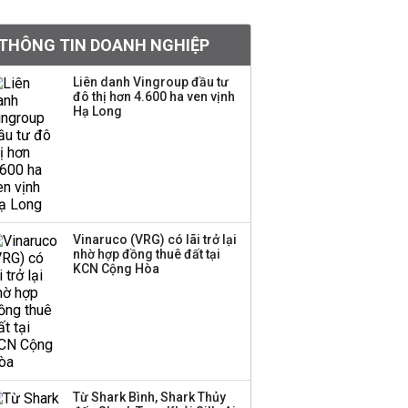
chạy vì thị trường bốc
hơi 40%, 150 tỷ USD bị
THÔNG TIN DOANH NGHIỆP
rút không thương tiếc
Liên danh Vingroup đầu tư
Con gái tỷ phú Phạm
đô thị hơn 4.600 ha ven vịnh
Hạ Long
Nhật Vượng lần đầu
tham gia vào hệ sinh
thái Vingroup
Hơn 227.000 tài khoản
gia nhập thị trường
chứng khoán trong
Vinaruco (VRG) có lãi trở lại
tháng 7 biến động
nhờ hợp đồng thuê đất tại
KCN Cộng Hòa
Doanh nghiệp duy nhất
sản xuất vàng mã trên
sàn báo lãi tăng 64%,
không vay một đồng
nào từ ngân hàng
Từ Shark Bình, Shark Thủy