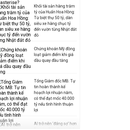
Khối tài sản hàng trăm
tỷ của Huấn Hoa Hồng:
Từ biệt thự 50 tỷ, dàn
siêu xe hàng chục tỷ
đến vườn tùng Nhật đắt
đỏ
Chứng khoán Mỹ đồng
loạt giảm điểm khi giá
dầu quay đầu tăng
Tổng Giám đốc MB: Tự
tin hoàn thành kế
hoạch lợi nhuận năm,
có thể đạt mốc 40.000
tỷ nếu tình hình thuận
lợi
AI trở nên 'đáng sợ' hơn
Bitcoin: Giới đầu tư tháo