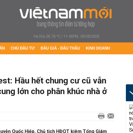
Hà Nội 26.76 °C
|
11:46PM, 06/08/2026
ÁN
CHỦ ĐẦU TƯ
ĐẤU GIÁ - ĐẤU THẦU
KINH DOANH
est: Hầu hết chung cư cũ vẫn
 cung lớn cho phân khúc nhà ở
 Nguyễn Quốc Hiệp, Chủ tịch HĐQT kiêm Tổng Giám