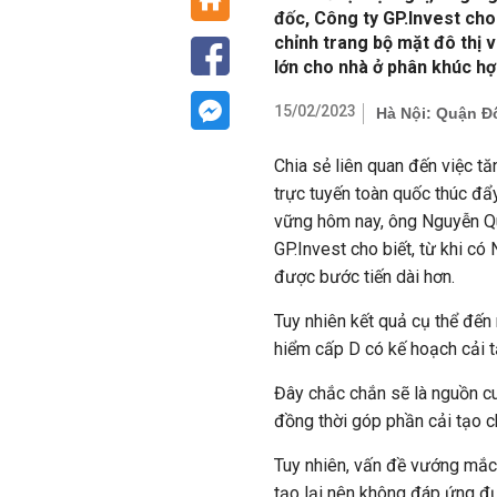
đốc, Công ty GP.Invest cho
chỉnh trang bộ mặt đô thị 
lớn cho nhà ở phân khúc hợp
15/02/2023
Hà Nội: Quận Đố
Chia sẻ liên quan đến việc tă
trực tuyến toàn quốc thúc đẩy
vững hôm nay, ông Nguyễn Q
GP.Invest cho biết, từ khi có
được bước tiến dài hơn.
Tuy nhiên kết quả cụ thể đến
hiểm cấp D có kế hoạch cải t
Đây chắc chắn sẽ là nguồn cu
đồng thời góp phần cải tạo ch
Tuy nhiên, vấn đề vướng mắc 
tạo lại nên không đáp ứng đ