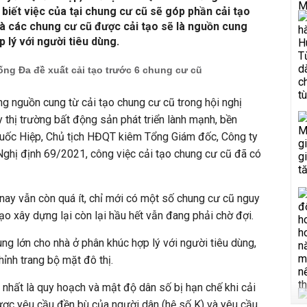
 biết việc của tại chung cư cũ sẽ góp phần cải tạo
và các chung cư cũ được cải tạo sẽ là nguồn cung
 lý với người tiêu dùng.
ng Đa đề xuất cải tạo trước 6 chung cư cũ
ng nguồn cung từ cải tạo chung cư cũ trong hội nghị
 thị trường bất động sản phát triển lành mạnh, bền
uốc Hiệp, Chủ tịch HĐQT kiêm Tổng Giám đốc, Công ty
 Nghị định 69/2021, công việc cải tạo chung cư cũ đã có
 nay vẫn còn quá ít, chỉ mới có một số chung cư cũ nguy
ạo xây dựng lại còn lại hầu hết vẫn đang phải chờ đợi.
ng lớn cho nhà ở phân khúc hợp lý với người tiêu dùng,
ỉnh trang bộ mặt đô thị.
nhất là quy hoạch và mật độ dân số bị hạn chế khi cải
ược yêu cầu đền bù của người dân (hệ số K) và yêu cầu