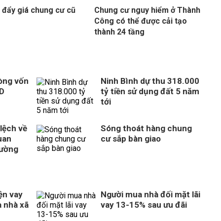
 đẩy giá chung cư cũ
Chung cư nguy hiểm ở Thành
Công có thể được cải tạo
thành 24 tầng
òng vốn
Ninh Bình dự thu 318.000
SD
tỷ tiền sử dụng đất 5 năm
tới
 lệch về
Sóng thoát hàng chung
uan
cư sắp bàn giao
rường
ện vay
Người mua nhà đối mặt lãi
 nhà xã
vay 13-15% sau ưu đãi