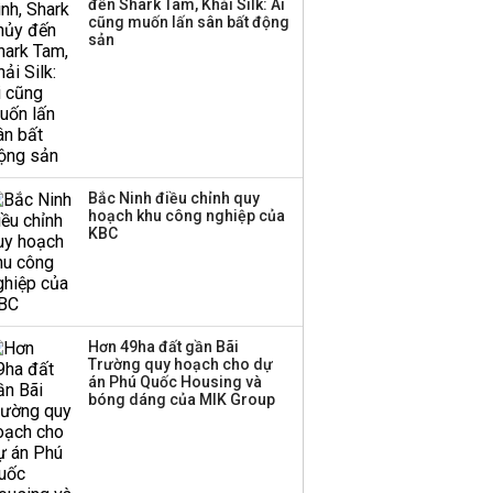
đến Shark Tam, Khải Silk: Ai
Thị trường thường
cũng muốn lấn sân bất động
‘phất lên’ trong tháng 8,
sản
nhóm ngành nào có
tiềm năng dẫn sóng?
Bắc Ninh điều chỉnh quy
hoạch khu công nghiệp của
KBC
Hơn 49ha đất gần Bãi
Trường quy hoạch cho dự
án Phú Quốc Housing và
bóng dáng của MIK Group