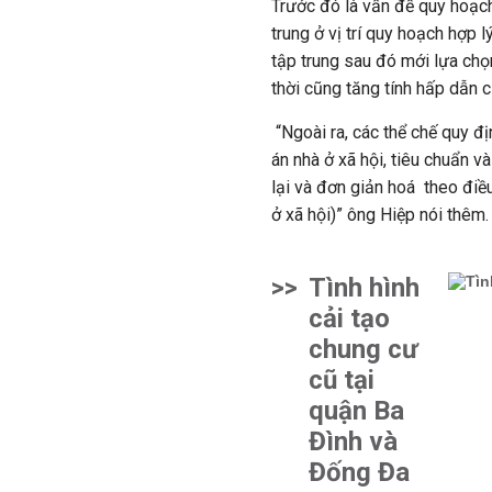
Trước đó là vấn đề quy hoạch
trung ở vị trí quy hoạch hợp 
tập trung sau đó mới lựa ch
thời cũng tăng tính hấp dẫn c
“Ngoài ra, các thể chế quy đị
án nhà ở xã hội, tiêu chuẩn 
lại và đơn giản hoá theo điều
ở xã hội)” ông Hiệp nói thêm.
>>
Tình hình
cải tạo
chung cư
cũ tại
quận Ba
Đình và
Đống Đa