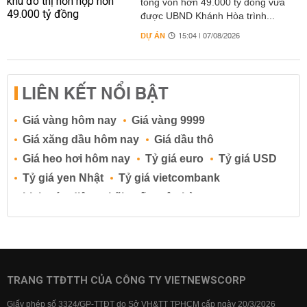
tổng vốn hơn 49.000 tỷ đồng vừa
được UBND Khánh Hòa trình...
DỰ ÁN
15:04 | 07/08/2026
LIÊN KẾT NỔI BẬT
Giá vàng hôm nay
Giá vàng 9999
Giá xăng dầu hôm nay
Giá dầu thô
Giá heo hơi hôm nay
Tỷ giá euro
Tỷ giá USD
Tỷ giá yen Nhật
Tỷ giá vietcombank
Lịch cúp điện
Lãi suất ngân hàng
Lãi suất tiết kiệm
Lãi suất tiền gửi
Lãi suất ngân hàng Agribank
Lãi suất ngân hàng Sacombank
Lãi suất ngân hàng BIDV
TRANG TTĐTTH CỦA CÔNG TY VIETNEWSCORP
Lãi suất ngân hàng Vietinbank
Giấy phép số 3324/GP-TTĐT do Sở VH&TT TPHCM cấp ngày 20/3/2026