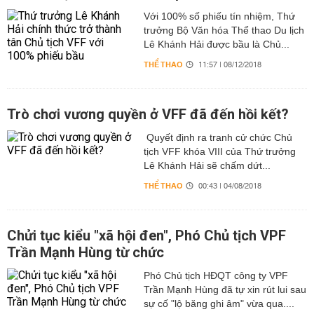
Với 100% số phiếu tín nhiệm, Thứ
trưởng Bộ Văn hóa Thể thao Du lịch
Lê Khánh Hải được bầu là Chủ...
THỂ THAO
11:57 | 08/12/2018
Trò chơi vương quyền ở VFF đã đến hồi kết?
Quyết định ra tranh cử chức Chủ
tịch VFF khóa VIII của Thứ trưởng
Lê Khánh Hải sẽ chấm dứt...
THỂ THAO
00:43 | 04/08/2018
Chửi tục kiểu "xã hội đen", Phó Chủ tịch VPF
Trần Mạnh Hùng từ chức
Phó Chủ tịch HĐQT công ty VPF
Trần Mạnh Hùng đã tự xin rút lui sau
sự cố "lộ băng ghi âm" vừa qua....