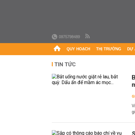
0975798489
QUY HOẠCH
THỊ TRƯỜNG
DỰ 
TIN TỨC
B
m
G
V
g
S