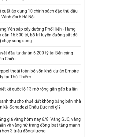
ề xuất áp dụng 10 chính sách đặc thù đầu
 Vành đai 5 Hà Nội
ưng Yên sắp xây đường Phố Hiến - Hưng
 gần 16.500 tỷ, bố trí tuyến đường sắt đô
ị chạy song song
yệt đầu tư dự án 6.200 tỷ tại Bến cảng
ên Chiểu
ppel thoái toàn bộ vốn khỏi dự án Empire
ty tại Thủ Thiêm
iết kế quốc lộ 13 mở rộng gần gấp ba lần
oanh thu cho thuê đất không bằng bán nhà
ền kề, Sonadezi Châu Đức nói gì?
ảng giá vàng hôm nay 6/8: Vàng SJC, vàng
hẫn và vàng nữ trang đồng loạt tăng mạnh
i hơn 3 triệu đồng/lượng