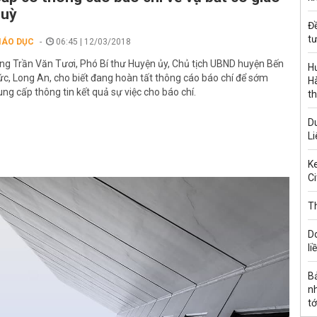
quỳ
Đ
tư
IÁO DỤC
06:45 | 12/03/2018
ng Trần Văn Tươi, Phó Bí thư Huyện ủy, Chủ tịch UBND huyện Bến
H
ức, Long An, cho biết đang hoàn tất thông cáo báo chí để sớm
Hà
ung cấp thông tin kết quả sự việc cho báo chí.
th
Du
Li
Ke
Ci
Th
D
li
B
n
tớ