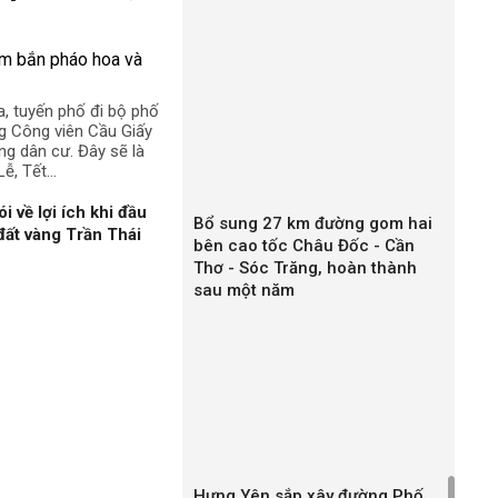
a, tuyến phố đi bộ phố
g Công viên Cầu Giấy
ng dân cư. Đây sẽ là
ễ, Tết...
về lợi ích khi đầu
Bổ sung 27 km đường gom hai
 đất vàng Trần Thái
bên cao tốc Châu Đốc - Cần
Thơ - Sóc Trăng, hoàn thành
sau một năm
Hưng Yên sắp xây đường Phố