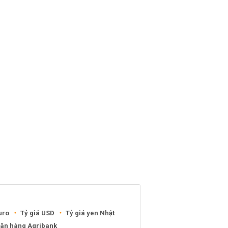
uro
Tỷ giá USD
Tỷ giá yen Nhật
gân hàng Agribank