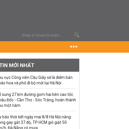
TIN MỚI NHẤT
u vực Công viên Cầu Giấy sẽ là điểm bắn
áo hoa và phố đi bộ mới tại Hà Nội
ổ sung 27 km đường gom hai bên cao tốc
hâu Đốc - Cần Thơ - Sóc Trăng, hoàn thành
au một năm
 báo thời tiết ngày mai 8/8 Hà Nội nắng
ng gay gắt 37 độ, TP HCM gió giật 50
m/h, Đà Nẵng có mưa