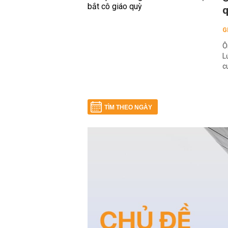
G
Ô
L
c
TÌM THEO NGÀY