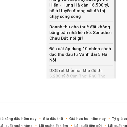
Hiến - Hưng Hà gần 16.500 tỷ,
bố trí tuyến đường sắt đô thị
chạy song song
Doanh thu cho thuê đất không
bằng bán nhà liền kề, Sonadezi
Châu Đức nói gì?
Đề xuất áp dụng 10 chính sách
đặc thù đầu tư Vành đai 5 Hà
Nội
DXG rút khỏi hai khu đô thị
6.200 tỷ ở Cần Thơ, Phú Thọ
Keppel thoái toàn bộ vốn khỏi
dự án Empire City tại Thủ Thiêm
iá xăng dầu hôm nay
Giá dầu thô
Giá heo hơi hôm nay
Tỷ giá e
Lãi suất ngân hàng
Lãi suất tiết kiệm
Lãi suất tiền gửi
Lãi suất n