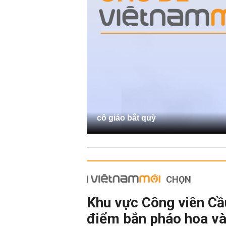
cô giáo bắt quỳ
CHỌN
Khu vực Công viên Cầu
điểm bắn pháo hoa và