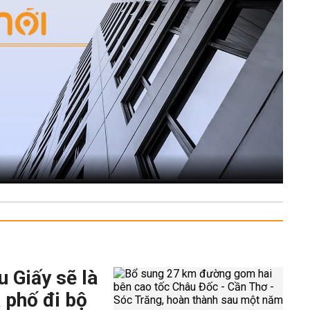
 Giấy sẽ là
 phố đi bộ