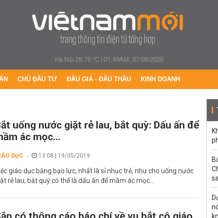
Hà Nội 28.76 °C
|
01:49AM, 07/08/2026
ÁN
CHỦ ĐẦU TƯ
ĐẤU GIÁ - ĐẤU THẦU
KINH DOANH
ắt uống nước giặt rẻ lau, bắt quỳ: Dấu ấn để
Kh
ầm ác mọc...
ph
IÁO DỤC
13:08 | 19/05/2019
B
C
iệc giáo dục bằng bạo lực, nhất là sỉ nhục trẻ, như cho uống nước
s
iặt rẻ lau, bắt quỳ có thể là dấu ấn để mầm ác mọc...
Dự
nó
ắp có thông cáo báo chí về vụ bắt cô giáo
k