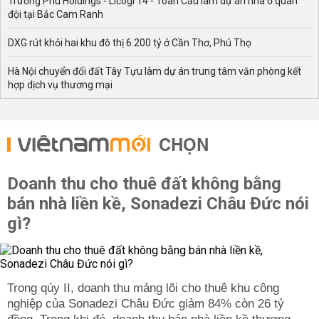
Trường Phú Holdings - Licogi 14 - Toàn Cầu làm dự án nhà ở quân
đội tại Bắc Cam Ranh
DXG rút khỏi hai khu đô thị 6.200 tỷ ở Cần Thơ, Phú Thọ
Hà Nội chuyển đổi đất Tây Tựu làm dự án trung tâm văn phòng kết
hợp dịch vụ thương mại
CHỌN
Doanh thu cho thuê đất không bằng
bán nhà liền kề, Sonadezi Châu Đức nói
gì?
Trong qúy II, doanh thu mảng lõi cho thuê khu công
nghiệp của Sonadezi Châu Đức giảm 84% còn 26 tỷ