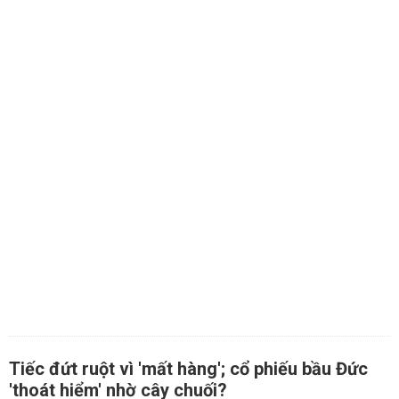
Tiếc đứt ruột vì 'mất hàng'; cổ phiếu bầu Đức
'thoát hiểm' nhờ cây chuối?