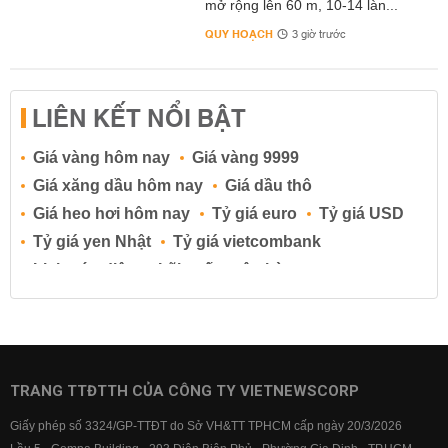
mở rộng lên 60 m, 10-14 làn...
QUY HOẠCH
3 giờ trước
LIÊN KẾT NỔI BẬT
Giá vàng hôm nay
Giá vàng 9999
Giá xăng dầu hôm nay
Giá dầu thô
Giá heo hơi hôm nay
Tỷ giá euro
Tỷ giá USD
Tỷ giá yen Nhật
Tỷ giá vietcombank
Lịch cúp điện
Lãi suất ngân hàng
Lãi suất tiết kiệm
Lãi suất tiền gửi
Lãi suất ngân hàng Agribank
Lãi suất ngân hàng Sacombank
Lãi suất ngân hàng BIDV
TRANG TTĐTTH CỦA CÔNG TY VIETNEWSCORP
Lãi suất ngân hàng Vietinbank
Giấy phép số 3324/GP-TTĐT do Sở VH&TT TPHCM cấp ngày 20/3/2026
Lãi suất ngân hàng Vietcombank