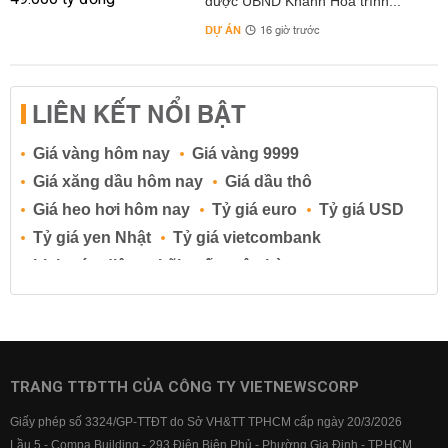
được UBND Khánh Hòa trình...
DỰ ÁN
16 giờ trước
LIÊN KẾT NỔI BẬT
Giá vàng hôm nay
Giá vàng 9999
Giá xăng dầu hôm nay
Giá dầu thô
Giá heo hơi hôm nay
Tỷ giá euro
Tỷ giá USD
Tỷ giá yen Nhật
Tỷ giá vietcombank
Lịch cúp điện
Lãi suất ngân hàng
Lãi suất tiết kiệm
Lãi suất tiền gửi
Lãi suất ngân hàng Agribank
Lãi suất ngân hàng Sacombank
Lãi suất ngân hàng BIDV
TRANG TTĐTTH CỦA CÔNG TY VIETNEWSCORP
Lãi suất ngân hàng Vietinbank
Giấy phép số 3324/GP-TTĐT do Sở VH&TT TPHCM cấp ngày 20/3/2026
Lãi suất ngân hàng Vietcombank
Lầu 5 - Compa Building - 293 Điện Biên Phủ - Phường Gia Định - TP.HCM