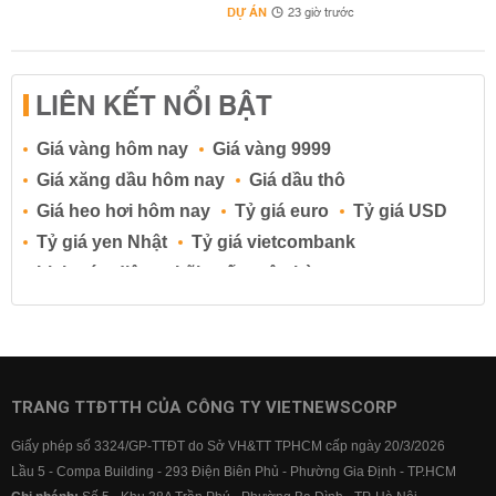
DỰ ÁN
23 giờ trước
LIÊN KẾT NỔI BẬT
Giá vàng hôm nay
Giá vàng 9999
Giá xăng dầu hôm nay
Giá dầu thô
Giá heo hơi hôm nay
Tỷ giá euro
Tỷ giá USD
Tỷ giá yen Nhật
Tỷ giá vietcombank
Lịch cúp điện
Lãi suất ngân hàng
Lãi suất tiết kiệm
Lãi suất tiền gửi
Lãi suất ngân hàng Agribank
Lãi suất ngân hàng Sacombank
Lãi suất ngân hàng BIDV
TRANG TTĐTTH CỦA CÔNG TY VIETNEWSCORP
Lãi suất ngân hàng Vietinbank
Giấy phép số 3324/GP-TTĐT do Sở VH&TT TPHCM cấp ngày 20/3/2026
Lãi suất ngân hàng Vietcombank
Lầu 5 - Compa Building - 293 Điện Biên Phủ - Phường Gia Định - TP.HCM