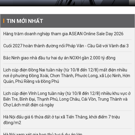
TIN MỚI NHẤT
Hàng trăm doanh nghiệp tham gia ASEAN Online Sale Day 2026
Cuối 2027 hoàn thành đường nối Pháp Vân - Cầu Giẽ với Vành đai 3
Bắc Ninh giao nhà đầu tư hai dự án NOXH gần 2.000 tỷ đồng
Lịch cúp điện Đồng Nai tuần này (từ 10/8 đến 12/8) mất điện nhiều
nơi ở phường Đồng Xoài, Chơn Thành, Phước Long, xã Lộc Ninh, Hớn
Quản, Phú Riềng và Đồng Phú
Lịch cúp điện Vĩnh Long tuần này (từ 10/8 đến 12/8) nhiều khu vực ở
Bến Tre, Bình Đại, Thạnh Phú, Long Châu, Cái Vồn, Trung Thành và
Chợ Lách mất điện cả ngày
Hà Nội đấu giá 6 thửa đất ở tại xã Tiến Thắng, khởi điểm 7 triệu
đồng/m2
Hà Nội xem xét gia hạn thủ tục 6 dự án lớn