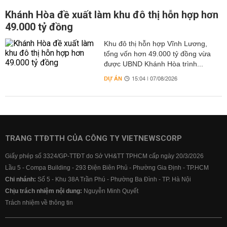
Khánh Hòa đề xuất làm khu đô thị hỗn hợp hơn
49.000 tỷ đồng
Khu đô thị hỗn hợp Vĩnh Lương,
tổng vốn hơn 49.000 tỷ đồng vừa
được UBND Khánh Hòa trình...
DỰ ÁN
15:04 | 07/08/2026
TRANG TTĐTTH CỦA CÔNG TY VIETNEWSCORP
Giấy phép số 3324/GP-TTĐT do Sở VH&TT TPHCM cấp ngày 20/3/2026
Lầu 5 - Compa Building - 293 Điện Biên Phủ - Phường Gia Định - TP.HCM
Chi nhánh:
Số 5 - Khu 38A Trần Phú - Phường Ba Đình - TP. Hà Nội
Chịu trách nhiệm nội dung:
Nguyễn Minh Quyết
Trách nhiệm về thông tin