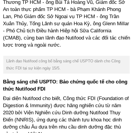
Thương TP HCM - ông Bùi Tá Hoàng Vũ, Giám đốc Sở
An toàn thực phẩm TP HCM - bà Phạm Khánh Phong
Lan, Phó Giám đốc Sở Ngoại vụ TP HCM - ông Trần
Xuân Thủy, Tổng Lãnh sự quán Hoa Kỳ, ông Glenn Millar
- Phó Chủ tịch Điều hành Hiệp hội Sữa California
(CMAB), cùng ban lãnh đạo Nutifood và các đối tác chiến
thức FDI tại sự kiện ngày 15/5‏.
Bằng sáng chế USPTO: Bảo chứng quốc tế cho công
Digestion & Immunity) được hãng nghiên cứu từ năm
2020 bởi Viện Nghiên cứu Dinh dưỡng Nutifood Thụy
Điển (NNRIS), ứng dụng các thành tựu khoa học dinh
dưỡng châu Âu dựa trên nhu cầu dinh dưỡng đặc thù