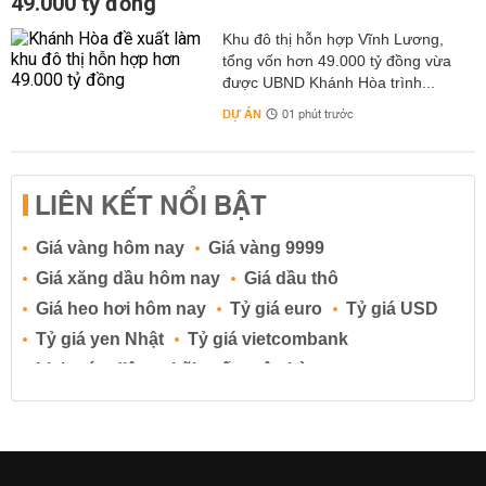
49.000 tỷ đồng
Khu đô thị hỗn hợp Vĩnh Lương,
tổng vốn hơn 49.000 tỷ đồng vừa
được UBND Khánh Hòa trình...
DỰ ÁN
01 phút trước
LIÊN KẾT NỔI BẬT
Giá vàng hôm nay
Giá vàng 9999
Giá xăng dầu hôm nay
Giá dầu thô
Giá heo hơi hôm nay
Tỷ giá euro
Tỷ giá USD
Tỷ giá yen Nhật
Tỷ giá vietcombank
Lịch cúp điện
Lãi suất ngân hàng
Lãi suất tiết kiệm
Lãi suất tiền gửi
Lãi suất ngân hàng Agribank
Lãi suất ngân hàng Sacombank