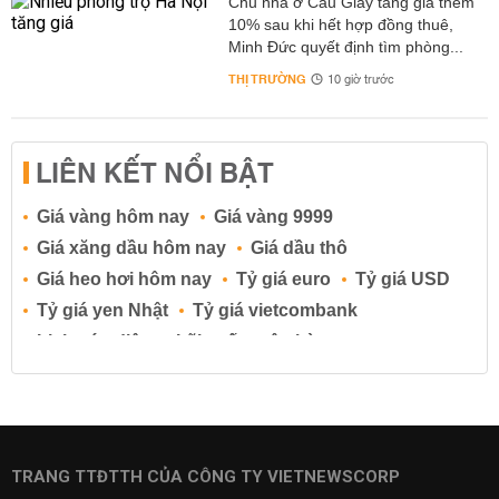
Chủ nhà ở Cầu Giấy tăng giá thêm
10% sau khi hết hợp đồng thuê,
Minh Đức quyết định tìm phòng...
THỊ TRƯỜNG
10 giờ trước
LIÊN KẾT NỔI BẬT
Giá vàng hôm nay
Giá vàng 9999
Giá xăng dầu hôm nay
Giá dầu thô
Giá heo hơi hôm nay
Tỷ giá euro
Tỷ giá USD
Tỷ giá yen Nhật
Tỷ giá vietcombank
Lịch cúp điện
Lãi suất ngân hàng
Lãi suất tiết kiệm
Lãi suất tiền gửi
Lãi suất ngân hàng Agribank
Lãi suất ngân hàng Sacombank
Lãi suất ngân hàng BIDV
TRANG TTĐTTH CỦA CÔNG TY VIETNEWSCORP
Lãi suất ngân hàng Vietinbank