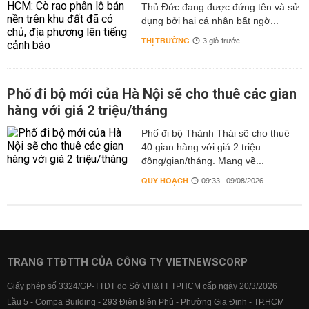
Thủ Đức đang được đứng tên và sử
dụng bởi hai cá nhân bất ngờ...
THỊ TRƯỜNG
3 giờ trước
Phố đi bộ mới của Hà Nội sẽ cho thuê các gian
hàng với giá 2 triệu/tháng
Phố đi bộ Thành Thái sẽ cho thuê
40 gian hàng với giá 2 triệu
đồng/gian/tháng. Mang về...
QUY HOẠCH
09:33 | 09/08/2026
TRANG TTĐTTH CỦA CÔNG TY VIETNEWSCORP
Giấy phép số 3324/GP-TTĐT do Sở VH&TT TPHCM cấp ngày 20/3/2026
Lầu 5 - Compa Building - 293 Điện Biên Phủ - Phường Gia Định - TP.HCM