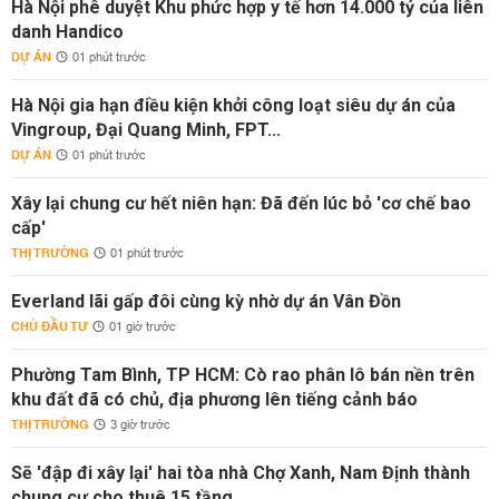
Hà Nội phê duyệt Khu phức hợp y tế hơn 14.000 tỷ của liên
danh Handico
DỰ ÁN
01 phút trước
Hà Nội gia hạn điều kiện khởi công loạt siêu dự án của
Vingroup, Đại Quang Minh, FPT...
DỰ ÁN
01 phút trước
Xây lại chung cư hết niên hạn: Đã đến lúc bỏ 'cơ chế bao
cấp'
THỊ TRƯỜNG
01 phút trước
Everland lãi gấp đôi cùng kỳ nhờ dự án Vân Đồn
CHỦ ĐẦU TƯ
01 giờ trước
Phường Tam Bình, TP HCM: Cò rao phân lô bán nền trên
khu đất đã có chủ, địa phương lên tiếng cảnh báo
THỊ TRƯỜNG
3 giờ trước
Sẽ 'đập đi xây lại' hai tòa nhà Chợ Xanh, Nam Định thành
chung cư cho thuê 15 tầng