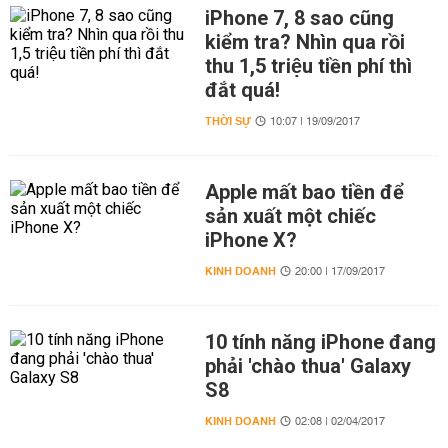
iPhone 7, 8 sao cũng
kiểm tra? Nhìn qua rồi
thu 1,5 triệu tiền phí thì
đắt quá!
THỜI SỰ
10:07 | 19/09/2017
Apple mất bao tiền để
sản xuất một chiếc
iPhone X?
KINH DOANH
20:00 | 17/09/2017
10 tính năng iPhone đang
phải 'chào thua' Galaxy
S8
KINH DOANH
02:08 | 02/04/2017