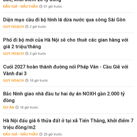
ĐẤU GIÁ - ĐẤU THẦU
01 giờ trước
Diện mạo cầu đi bộ hình lá dừa nước qua sông Sài Gòn
QUY HOẠCH
2 giờ trước
Phố đi bộ mới của Hà Nội sẽ cho thuê các gian hàng với
giá 2 triệu/tháng
QUY HOẠCH
2 giờ trước
Cuối 2027 hoàn thành đường nối Pháp Vân - Cầu Giẽ với
Vành đai 3
QUY HOẠCH
16 giờ trước
Bắc Ninh giao nhà đầu tư hai dự án NOXH gần 2.000 tỷ
đồng
DỰ ÁN
16 giờ trước
Hà Nội đấu giá 6 thửa đất ở tại xã Tiến Thắng, khởi điểm 7
triệu đồng/m2
ĐẤU GIÁ - ĐẤU THẦU
20 giờ trước