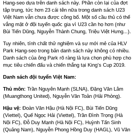
Hang-seo dựa trên danh sách này. Phần còn lại của đợt
tập trung, tức hơn 23 cái tên nữa trong danh sách U23
Việt Nam vẫn chưa được công bố. Một số cầu thủ có thể
vắng mặt ở đội tuyển quốc gia vì U23 cần họ hơn (như
Bùi Tiến Dũng, Nguyễn Thành Chung, Triệu Việt Hưng...).
Tuy nhiên, tính chất thử nghiệm và sự mới mẻ của HLV
Park Hang-seo trong bản danh sách này không có nhiều.
Danh sách của ông Park rõ ràng là lựa chọn phù hợp cho
mục tiêu chiến đấu và chiến thắng tại King’s Cup 2019.
Danh sách đội tuyển Việt Nam:
Thủ môn:
Trần Nguyên Mạnh (SLNA), Đặng Văn Lâm
(Muangthong United), Nguyễn Văn Toản (Hải Phòng).
Hậu vệ:
Đoàn Văn Hậu (Hà Nội FC), Bùi Tiến Dũng
(Viettel), Quế Ngọc Hải (Viettel), Trần Đình Trọng (Hà
Nội FC), Đỗ Duy Mạnh (Hà Nội FC), Huỳnh Tấn Sinh
(Quảng Nam), Nguyễn Phong Hồng Duy (HAGL), Vũ Văn