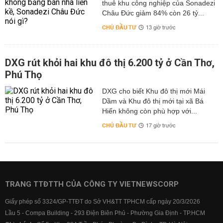
thuê khu công nghiệp của Sonadezi
Châu Đức giảm 84% còn 26 tỷ...
CHỦ ĐẦU TƯ
13 giờ trước
DXG rút khỏi hai khu đô thị 6.200 tỷ ở Cần Thơ,
Phú Thọ
DXG cho biết Khu đô thị mới Mái
Dầm và Khu đô thị mới tại xã Bá
Hiến không còn phù hợp với...
CHỦ ĐẦU TƯ
17 giờ trước
TRANG TTĐTTH CỦA CÔNG TY VIETNEWSCORP
Giấy phép số 3324/GP-TTĐT do Sở VH&TT TPHCM cấp ngày 20/3/2026
Lầu 5 - Compa Building - 293 Điện Biên Phủ - Phường Gia Định - TP.HCM