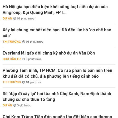
Hà Nội gia hạn điều kiện khởi công loạt siêu dự án của
Vingroup, Đại Quang Minh, FPT...
DỰ ÁN
01 phút trước
Xây lại chung cư hết niên hạn: Đã đến lúc bỏ 'cơ chế bao
cấp'
THỊ TRƯỜNG
01 phút trước
Everland lãi gấp đôi cùng kỳ nhờ dự án Vân Đồn
CHỦ ĐẦU TƯ
6 phút trước
Phường Tam Bình, TP HCM: Cò rao phân lô bán nền trên
khu đất đã có chủ, địa phương lên tiếng cảnh báo
THỊ TRƯỜNG
01 giờ trước
Sẽ 'đập đi xây lại' hai tòa nhà Chợ Xanh, Nam Định thành
chung cư cho thuê 15 tầng
DỰ ÁN
3 giờ trước
Chủ Kem Tràng Tiền đón nguồn thu đột biến sau thương