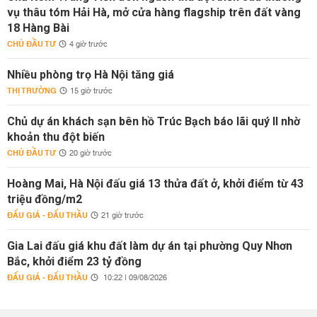
vụ thâu tóm Hải Hà, mở cửa hàng flagship trên đất vàng
18 Hàng Bài
CHỦ ĐẦU TƯ
4 giờ trước
Nhiều phòng trọ Hà Nội tăng giá
THỊ TRƯỜNG
15 giờ trước
Chủ dự án khách sạn bên hồ Trúc Bạch báo lãi quý II nhờ
khoản thu đột biến
CHỦ ĐẦU TƯ
20 giờ trước
Hoàng Mai, Hà Nội đấu giá 13 thửa đất ở, khởi điểm từ 43
triệu đồng/m2
ĐẤU GIÁ - ĐẤU THẦU
21 giờ trước
Gia Lai đấu giá khu đất làm dự án tại phường Quy Nhơn
Bắc, khởi điểm 23 tỷ đồng
ĐẤU GIÁ - ĐẤU THẦU
10:22 | 09/08/2026