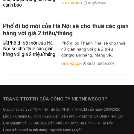
THỊ TRƯỜNG
01 giờ trước
Phố đi bộ mới của Hà Nội sẽ cho thuê các gian
hàng với giá 2 triệu/tháng
Phố đi bộ Thành Thái sẽ cho thuê
40 gian hàng với giá 2 triệu
đồng/gian/tháng. Mang về...
QUY HOẠCH
09:33 | 09/08/2026
TRANG TTĐTTH CỦA CÔNG TY VIETNEWSCORP
Giấy phép số 3324/GP-TTĐT do Sở VH&TT TPHCM cấp ngày 20/3/2026
Lầu 5 - Compa Building - 293 Điện Biên Phủ - Phường Gia Định - TP.HCM
Chi nhánh:
Số 5 - Khu 38A Trần Phú - Phường Ba Đình - TP. Hà Nội
Chịu trách nhiệm nội dung:
Nguyễn Minh Quyết