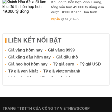
Khu đô thị hỗn hợp Vĩnh Lương,
tổng vốn hơn 49.000 tỷ đồng vừa
được UBND Khánh Hòa trình...
DỰ ÁN
01 giờ trước
LIÊN KẾT NỔI BẬT
Giá vàng hôm nay
Giá vàng 9999
Giá xăng dầu hôm nay
Giá dầu thô
Giá heo hơi hôm nay
Tỷ giá euro
Tỷ giá USD
Tỷ giá yen Nhật
Tỷ giá vietcombank
Lịch cúp điện
Lãi suất ngân hàng
Lãi suất tiết kiệm
Lãi suất tiền gửi
Lãi suất ngân hàng Agribank
Lãi suất ngân hàng Sacombank
Lãi suất ngân hàng BIDV
TRANG TTĐTTH CỦA CÔNG TY VIETNEWSCORP