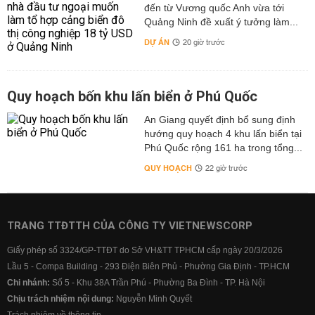
đến từ Vương quốc Anh vừa tới
Quảng Ninh đề xuất ý tưởng làm...
DỰ ÁN
20 giờ trước
Quy hoạch bốn khu lấn biển ở Phú Quốc
An Giang quyết định bổ sung định
hướng quy hoạch 4 khu lấn biển tại
Phú Quốc rộng 161 ha trong tổng...
QUY HOẠCH
22 giờ trước
TRANG TTĐTTH CỦA CÔNG TY VIETNEWSCORP
Giấy phép số 3324/GP-TTĐT do Sở VH&TT TPHCM cấp ngày 20/3/2026
Lầu 5 - Compa Building - 293 Điện Biên Phủ - Phường Gia Định - TP.HCM
Chi nhánh:
Số 5 - Khu 38A Trần Phú - Phường Ba Đình - TP. Hà Nội
Chịu trách nhiệm nội dung:
Nguyễn Minh Quyết