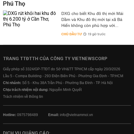
Phú Thọ
DXG cho biết Khu đô thị mới Mái
Dầm và Khu đô thị mới tại xã Bá
Hiến không còn phù hợp với...
CHỦ ĐẦU TƯ
19 giờ trước
TRANG TTĐTTH CỦA CÔNG TY VIETNEWSCORP
Giấy phép số 3324/GP-TTĐT do Sở VH&TT TPHCM cấp ngày 20/3/2026
Lầu 5 - Compa Building - 293 Điện Biên Phủ - Phường Gia Định - TP.HCM
Chi nhánh:
Số 5 - Khu 38A Trần Phú - Phường Ba Đình - TP. Hà Nội
Chịu trách nhiệm nội dung:
Nguyễn Minh Quyết
Trách nhiệm về thông tin
Hotline:
0975798489
Email:
info@vietnammoi.vn
DỊCH VỤ QUẢNG CÁO: