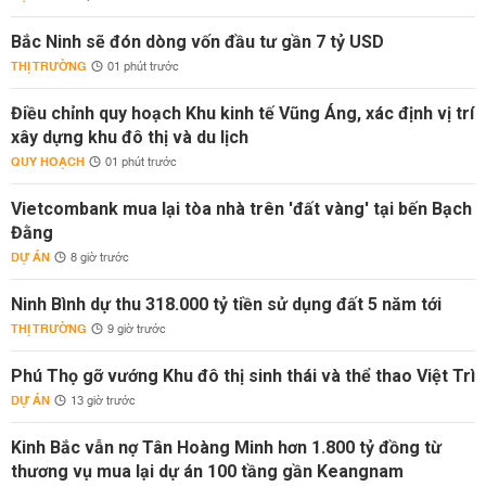
Bắc Ninh sẽ đón dòng vốn đầu tư gần 7 tỷ USD
THỊ TRƯỜNG
01 phút trước
Điều chỉnh quy hoạch Khu kinh tế Vũng Áng, xác định vị trí
xây dựng khu đô thị và du lịch
QUY HOẠCH
01 phút trước
Vietcombank mua lại tòa nhà trên 'đất vàng' tại bến Bạch
Đằng
DỰ ÁN
8 giờ trước
Ninh Bình dự thu 318.000 tỷ tiền sử dụng đất 5 năm tới
THỊ TRƯỜNG
9 giờ trước
Phú Thọ gỡ vướng Khu đô thị sinh thái và thể thao Việt Trì
DỰ ÁN
13 giờ trước
Kinh Bắc vẫn nợ Tân Hoàng Minh hơn 1.800 tỷ đồng từ
thương vụ mua lại dự án 100 tầng gần Keangnam