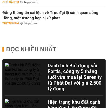
CHỦ ĐẦU TƯ
14 giờ trước
Đăng thông tin sai lệch về Trục đại lộ cảnh quan sông
Hồng, một trường hợp bị xử phạt
THỊ TRƯỜNG
18 giờ trước
ĐỌC NHIỀU NHẤT
Danh tính Bất động sản
Fortis, công ty 5 tháng
tuổi vừa mua lại Serenity
từ Phát Đạt với giá 2.500
tỷ đồng
Hiện trạng khu đất cạnh
hầm Kim Liên được đề