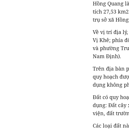
Hồng Quang là
tích 27,53 km2
trụ sở xã Hồng
Về vị trí địa
Vị Khê; phía 
và phường Trườ
Nam Định).
Trên địa bàn p
quy hoạch được
dụng không ph
Đất có quy ho
dụng: Đất cây 
viện, đất trư
Các loại đất n