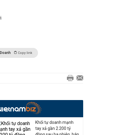
i
 Doanh
Copy link
Khối tự doanh mạnh
tay xả gần 2.200 tỷ
đồng sau ba phiên, bán