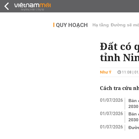
QUY HOẠCH
THỊ TRƯỜNG
DỰ Á
QUY HOẠCH
Hạ tầng
Đường sẽ m
Đất có 
tỉnh Ni
Như Ý
11:08 | 0
Cách tra cứu n
01/07/2026
Bản 
2030
01/07/2026
Bản 
2030
01/07/2026
Đườn