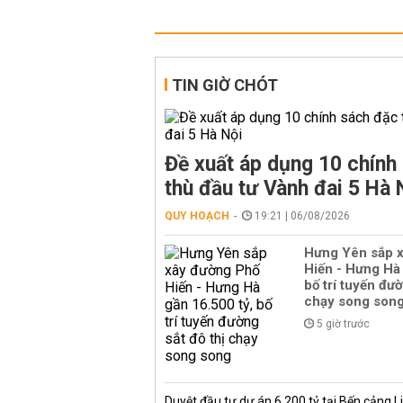
TIN GIỜ CHÓT
Đề xuất áp dụng 10 chính
thù đầu tư Vành đai 5 Hà 
QUY HOẠCH
19:21 | 06/08/2026
Hưng Yên sắp 
Hiến - Hưng Hà 
bố trí tuyến đườ
chạy song son
5 giờ trước
Duyệt đầu tư dự án 6.200 tỷ tại Bến cảng L