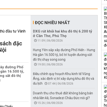
ĐỌC NHIỀU NHẤT
DXG rút khỏi hai khu đô thị 6.200 tỷ
ở Cần Thơ, Phú Thọ
11:09 | 06/08/2026
 sách đặc
Nội
Hưng Yên sắp xây đường Phố Hiến - Hưng
Hà gần 16.500 tỷ, bố trí tuyến đường sắt
đô thị chạy song song
19:00 | 06/08/2026
xây đường Phố
gần 16.500 tỷ,
Điều chỉnh quy hoạch Khu kinh tế Vũng
ng sắt đô thị
Áng, xác định vị trí xây dựng khu đô thị và
g
du lịch
07:44 | 06/08/2026
Doanh thu cho thuê đất không bằng bán
nhà liền kề, Sonadezi Châu Đức nói gì?
15:26 | 06/08/2026
iên Chiểu