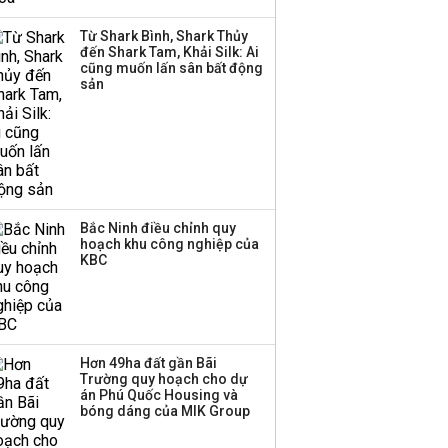
Từ Shark Bình, Shark Thủy
đến Shark Tam, Khải Silk: Ai
cũng muốn lấn sân bất động
Thị trường thường
sản
‘phất lên’ trong tháng 8,
nhóm ngành nào có
tiềm năng dẫn sóng?
Bắc Ninh điều chỉnh quy
hoạch khu công nghiệp của
KBC
Hơn 49ha đất gần Bãi
Trường quy hoạch cho dự
án Phú Quốc Housing và
bóng dáng của MIK Group