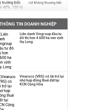
rút không thương tiếc
Doanh nghiệp duy nhất
sản xuất vàng mã trên
THÔNG TIN DOANH NGHIỆP
sàn báo lãi tăng 64%,
không vay một đồng
Liên danh Vingroup đầu tư
nào từ ngân hàng
đô thị hơn 4.600 ha ven vịnh
Hạ Long
Con gái tỷ phú Phạm
Nhật Vượng lần đầu
tham gia vào hệ sinh
thái Vingroup
Hơn 227.000 tài khoản
Vinaruco (VRG) có lãi trở lại
gia nhập thị trường
nhờ hợp đồng thuê đất tại
chứng khoán trong
KCN Cộng Hòa
tháng 7 biến động
Bamboo Capital và
BCG Land bị hủy tư
cách công ty đại chúng