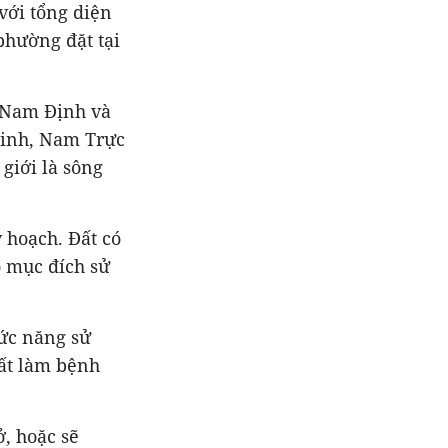
với tổng diện
phường đặt tại
g Nam Định và
Ninh, Nam Trực
giới là sông
 hoạch. Đất có
ó mục đích sử
ức năng sử
đất làm bệnh
, hoặc sẽ