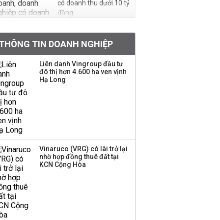
có doanh thu dưới 10 tỷ
đồng
BIDV sắp phát hành
THÔNG TIN DOANH NGHIỆP
gần 500 triệu cổ phiếu,
tăng vốn lên gần
Liên danh Vingroup đầu tư
77.800 tỷ
đô thị hơn 4.600 ha ven vịnh
Hạ Long
Dàn lãnh đạo GenZ nhà
Vingroup,
Techcombank,
VPBank, PC1: Người
nắm 10.000 tỷ đồng cổ
phiếu, người làm chủ
Vinaruco (VRG) có lãi trở lại
tịch ở tuổi 27
nhờ hợp đồng thuê đất tại
KCN Cộng Hòa
Lãnh đạo Vinamilk:
Tăng quy mô đàn bò
thêm 8.000 con, đã
chốt giá nguyên liệu
đến tháng 11