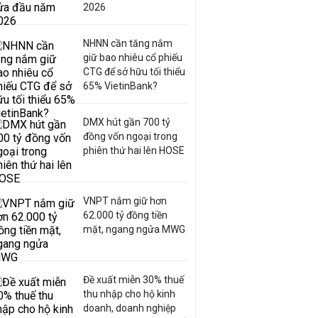
2026
NHNN cần tăng nắm
giữ bao nhiêu cổ phiếu
CTG để sở hữu tối thiểu
65% VietinBank?
DMX hút gần 700 tỷ
đồng vốn ngoại trong
phiên thứ hai lên HOSE
VNPT nắm giữ hơn
62.000 tỷ đồng tiền
mặt, ngang ngửa MWG
Đề xuất miễn 30% thuế
thu nhập cho hộ kinh
doanh, doanh nghiệp