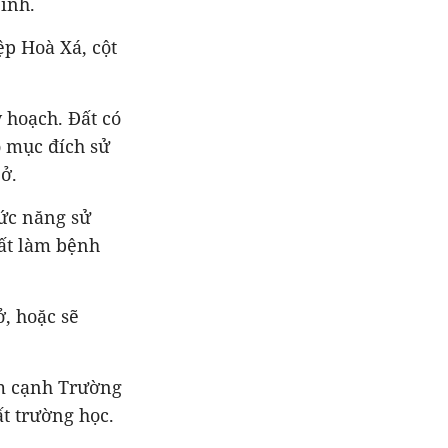
inh.
p Hoà Xá, cột
 hoạch. Đất có
ó mục đích sử
ở.
ức năng sử
đất làm bệnh
, hoặc sẽ
ằm cạnh Trường
t trường học.