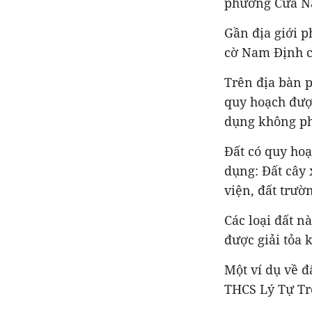
phường Cửa Na
Gần địa giới 
cờ Nam Định c
Trên địa bàn p
quy hoạch được
dụng không ph
Đất có quy ho
dụng: Đất cây 
viện, đất trườ
Các loại đất n
được giải tỏa 
Một ví dụ về 
THCS Lý Tự Tr