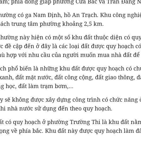
m; phía đông giáp phường Cửa Bắc và Trần Đăng N
phường có ga Nam Định, hồ An Trạch. Khu công nghiệ
ách trung tâm phường khoảng 2,5 km.
hường này hiện có một số khu đất thuộc diện có quy
 đề cập đến ở đây là các loại đất được quy hoạch c
ù hợp với nhu cầu của người muốn mua nhà đất để 
ạch phổ biến là những khu đất được quy hoạch có ch
xanh, đất mặt nước, đất công cộng, đất giao thông, 
ng học, đất làm trạm bơm,…
ày sẽ không được xây dựng công trình có chức năng ở
khi nhà nước sử dụng đến theo quy hoạch.
đất có quy hoạch ở phường Trường Thi là khu đất n
ọng về phía bắc. Khu đất này được quy hoạch làm đấ