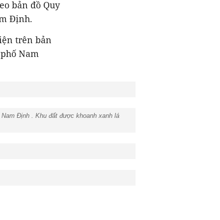
heo bản đồ Quy
am Định.
iện trên bản
h phố Nam
ố Nam Định . Khu đất được khoanh xanh lá