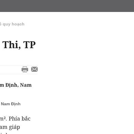
ồ quy hoạch
Thi, TP
Nam Định, Nam
, Nam Định
m². Phía bắc
nam giáp