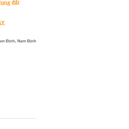
dụng đất
ÂY.