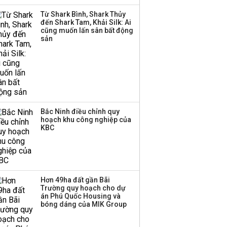
Từ Shark Bình, Shark Thủy
Việt Nam muốn phát
đến Shark Tam, Khải Silk: Ai
triển quỹ hưu trí: Từ tiết
cũng muốn lấn sân bất động
kiệm gia đình thành
sản
nguồn cấp vốn dài hạn
và kinh nghiệm từ
Malaysia
Bắc Ninh điều chỉnh quy
hoạch khu công nghiệp của
KBC
Hơn 49ha đất gần Bãi
Trường quy hoạch cho dự
án Phú Quốc Housing và
bóng dáng của MIK Group