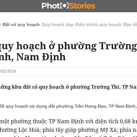
N
CHỦ ĐẦU TƯ
ĐẤU GIÁ - ĐẤU THẦU
KINH DOANH
ở
Đất có quy hoạch
Quy hoạch đẹp
Điều chỉnh quy hoạch
Bản đ
quy hoạch ở phường Trường 
nh, Nam Định
9/02/2024
hững khu đất có quy hoạch ở phường Trường Thi, TP 
đồ quy hoạch sử dụng đất phường Trần Hưng Đạo, TP Nam Định
 một phường thuộc TP Nam Định với diện tích 0,68 k
hường Lộc Hoà; phía tây giáp phường Mỹ Xá; phía 