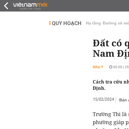
QUY HOẠCH
THỊ TRƯỜNG
DỰ Á
QUY HOẠCH
Hạ tầng
Đường sẽ m
Đất có 
Nam Đị
Như Ý
00:00 | 2
Cách tra cứu n
Định.
15/02/2024
Bản 
Trường Thi là
phường giáp p