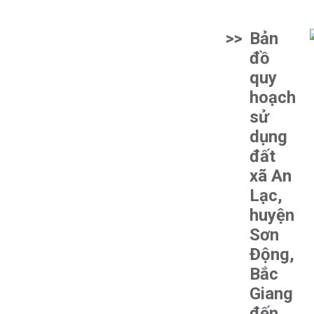
>>
Bản
đồ
quy
hoạch
sử
dụng
đất
xã An
Lạc,
huyện
Sơn
Động,
Bắc
Giang
đến