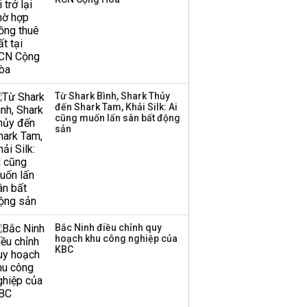
Quốc bị buộc chấm dứt
hoạt động
Chuyên gia Phạm Xuân
Hoè chỉ ra 6 nguyên
Từ Shark Bình, Shark Thủy
nhân khiến dòng vốn
đến Shark Tam, Khải Silk: Ai
trong nền kinh tế còn
cũng muốn lấn sân bất động
'tắc nghẽn'
sản
Bắc Ninh điều chỉnh quy
hoạch khu công nghiệp của
KBC