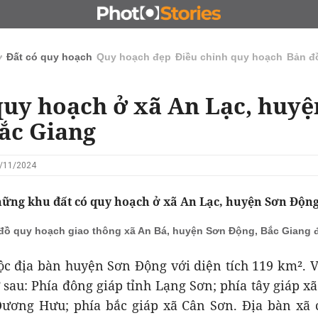
N
CHỦ ĐẦU TƯ
ĐẤU GIÁ - ĐẤU THẦU
KINH DOANH
ở
Đất có quy hoạch
Quy hoạch đẹp
Điều chỉnh quy hoạch
Bản đ
quy hoạch ở xã An Lạc, huy
ắc Giang
4/11/2024
hững khu đất có quy hoạch ở xã An Lạc, huyện Sơn Động
đồ quy hoạch giao thông xã An Bá, huyện Sơn Động, Bắc Giang 
c địa bàn huyện Sơn Động với diện tích 119 km². Vị
sau: Phía đông giáp tỉnh Lạng Sơn; phía tây giáp x
ương Hưu; phía bắc giáp xã Cân Sơn. Địa bàn xã 