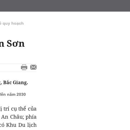
ồ quy hoạch
ện Sơn
, Bắc Giang.
đến năm 2030
 trí cụ thể của
ã An Châu; phía
có Khu Du lịch