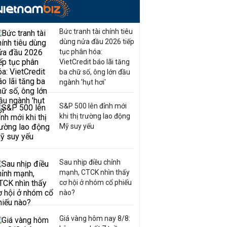
Bức tranh tài chính tiêu
dùng nửa đầu 2026 tiếp
tục phân hóa:
VietCredit báo lãi tăng
ba chữ số, ông lớn đầu
ngành 'hụt hơi'
S&P 500 lên đỉnh mới
khi thị trường lao động
Mỹ suy yếu
Sau nhịp điều chỉnh
mạnh, CTCK nhìn thấy
cơ hội ở nhóm cổ phiếu
nào?
Giá vàng hôm nay 8/8: