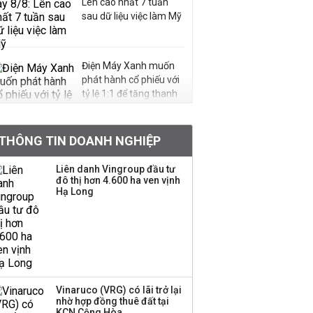
Lên cao nhất 7 tuần
sau dữ liệu việc làm Mỹ
Điện Máy Xanh muốn
phát hành cổ phiếu với
tỷ lệ 1:1 để tăng thanh
khoản
THÔNG TIN DOANH NGHIỆP
Quy hoạch 4 khu lấn
biển ở Phú Quốc
Liên danh Vingroup đầu tư
đô thị hơn 4.600 ha ven vịnh
Hạ Long
Một thương hiệu thời
trang Việt đóng cửa
sau 5 năm hoạt động,
thanh lý toàn bộ cửa
hàng
Vinaruco (VRG) có lãi trở lại
nhờ hợp đồng thuê đất tại
Dự án Sheraton Phú
KCN Cộng Hòa