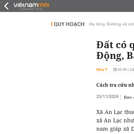
QUY HOẠCH
THỊ TRƯỜNG
DỰ Á
QUY HOẠCH
Hạ tầng
Đường sẽ m
Đất có 
Động, B
Như Ý
00:00 | 2
Cách tra cứu n
23/11/2024
Bản 
Xã An Lạc thuộ
xã An Lạc như 
nam giáp xã D