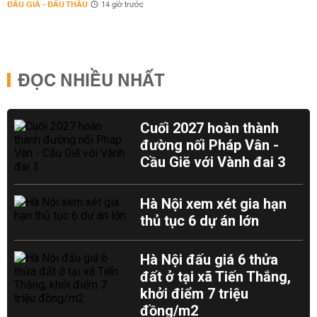
ĐẤU GIÁ - ĐẤU THẦU
14 giờ trước
ĐỌC NHIỀU NHẤT
Cuối 2027 hoàn thành
đường nối Pháp Vân -
Cầu Giẽ với Vành đai 3
Hà Nội xem xét gia hạn
thủ tục 6 dự án lớn
Hà Nội đấu giá 6 thửa
đất ở tại xã Tiến Thắng,
khởi điểm 7 triệu
đồng/m2