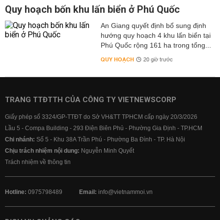
Quy hoạch bốn khu lấn biển ở Phú Quốc
An Giang quyết định bổ sung định
hướng quy hoạch 4 khu lấn biển tại
Phú Quốc rộng 161 ha trong tổng...
QUY HOẠCH
20 giờ trước
TRANG TTĐTTH CỦA CÔNG TY VIETNEWSCORP
Giấy phép số 3324/GP-TTĐT do Sở VH&TT TPHCM cấp ngày 20/3/2026
Lầu 5 - Compa Building - 293 Điện Biên Phủ - Phường Gia Định - TP.HCM
Chi nhánh:
Số 5 - Khu 38A Trần Phú - Phường Ba Đình - TP. Hà Nội
Chịu trách nhiệm nội dung:
Nguyễn Minh Quyết
Trách nhiệm về thông tin
Hotline:
0975798489
Email:
info@vietnammoi.vn