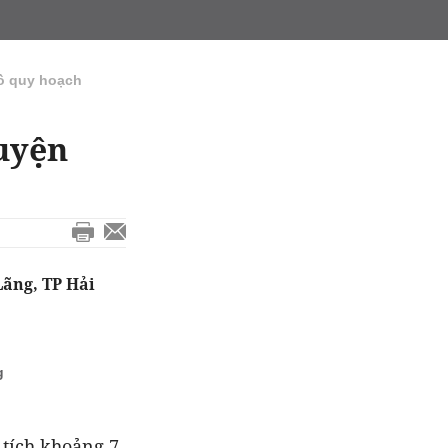
ồ quy hoạch
huyện
Lãng, TP Hải
g
 tích khoảng 7