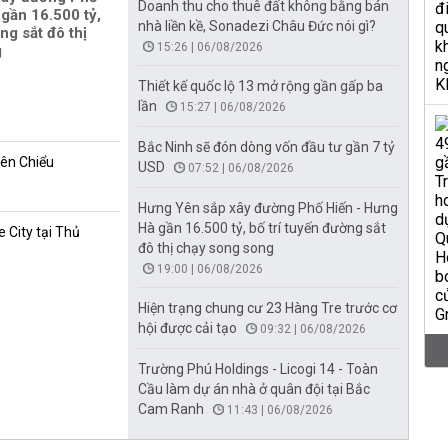
Doanh thu cho thuê đất không bằng bán
gần 16.500 tỷ,
nhà liền kề, Sonadezi Châu Đức nói gì?
ng sắt đô thị
15:26 | 06/08/2026
g
Thiết kế quốc lộ 13 mở rộng gần gấp ba
lần
15:27 | 06/08/2026
Bắc Ninh sẽ đón dòng vốn đầu tư gần 7 tỷ
iên Chiểu
USD
07:52 | 06/08/2026
Hưng Yên sắp xây đường Phố Hiến - Hưng
Hà gần 16.500 tỷ, bố trí tuyến đường sắt
 City tại Thủ
đô thị chạy song song
19:00 | 06/08/2026
Hiện trạng chung cư 23 Hàng Tre trước cơ
hội được cải tạo
09:32 | 06/08/2026
Trường Phú Holdings - Licogi 14 - Toàn
Cầu làm dự án nhà ở quân đội tại Bắc
Cam Ranh
11:43 | 06/08/2026