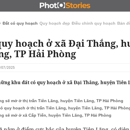
N
CHỦ ĐẦU TƯ
ĐẤU GIÁ - ĐẤU THẦU
KINH DOANH
ở
Đất có quy hoạch
Quy hoạch đẹp
Điều chỉnh quy hoạch
Bản đ
quy hoạch ở xã Đại Thắng, 
ng, TP Hải Phòng
5/07/2025
hững khu đất có quy hoạch ở xã Đại Thắng, huyện Tiên 
g sẽ mở ở thị trấn Tiên Lãng, huyện Tiên Lãng, TP Hải Phòng
có quy hoạch ở thị trấn Tiên Lãng, huyện Tiên Lãng, TP Hải Phòn
g sẽ mở ở xã Cấp Tiến, huyện Tiên Lãng, TP Hải Phòng
ã nằm ở điểm cực bắc của huyện Tiên Lãng, có diện