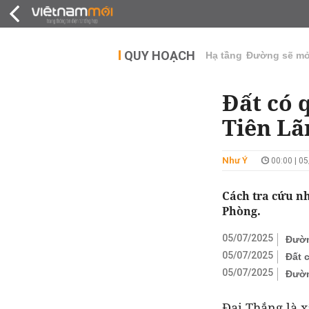
QUY HOẠCH
THỊ TRƯỜNG
DỰ Á
QUY HOẠCH
Hạ tầng
Đường sẽ m
Đất có 
Tiên Lã
Như Ý
00:00 | 0
Cách tra cứu n
Phòng.
05/07/2025
Đườn
05/07/2025
Đất 
05/07/2025
Đườn
Đại Thắng là x