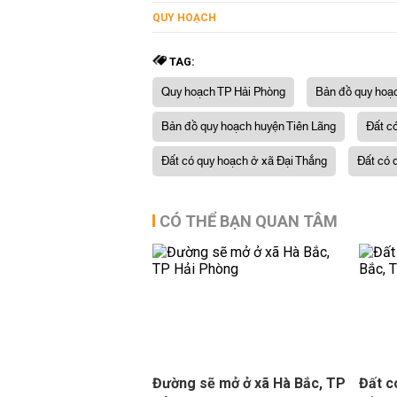
QUY HOẠCH
TAG:
Quy hoạch TP Hải Phòng
Bản đồ quy hoạ
Bản đồ quy hoạch huyện Tiên Lãng
Đất c
Đất có quy hoạch ở xã Đại Thắng
Đất có 
CÓ THỂ BẠN QUAN TÂM
Đường sẽ mở ở xã Hà Bắc, TP
Đất c