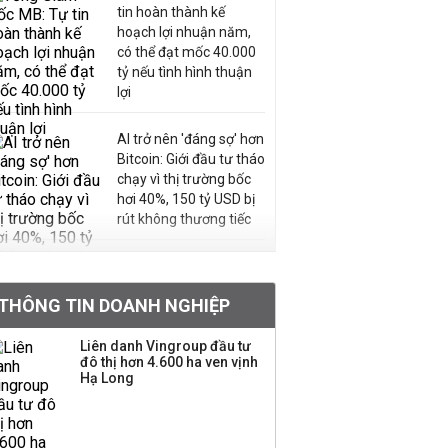
tin hoàn thành kế
hoạch lợi nhuận năm,
có thể đạt mốc 40.000
tỷ nếu tình hình thuận
lợi
AI trở nên 'đáng sợ' hơn
Bitcoin: Giới đầu tư tháo
chạy vì thị trường bốc
hơi 40%, 150 tỷ USD bị
rút không thương tiếc
Doanh nghiệp duy nhất
sản xuất vàng mã trên
THÔNG TIN DOANH NGHIỆP
sàn báo lãi tăng 64%,
không vay một đồng
Liên danh Vingroup đầu tư
nào từ ngân hàng
đô thị hơn 4.600 ha ven vịnh
Hạ Long
Con gái tỷ phú Phạm
Nhật Vượng lần đầu
tham gia vào hệ sinh