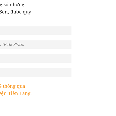
ng số những
Sen, được quy
g, TP Hải Phòng.
 thông qua
yện Tiên Lãng,