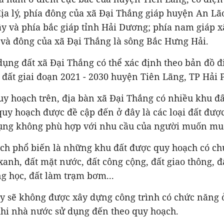
 địa lý, phía đông của xã Đại Thắng giáp huyện An Lã
ây và phía bắc giáp tỉnh Hải Dương; phía nam giáp 
 và đông của xã Đại Thắng là sông Bắc Hưng Hải.
ụng đất xã Đại Thắng có thể xác định theo bản đồ đ
đất giai đoạn 2021 - 2030 huyện Tiên Lãng, TP Hải 
y hoạch trên, địa bàn xã Đại Thắng có nhiều khu đấ
quy hoạch được đề cập đến ở đây là các loại đất đượ
ụng không phù hợp với nhu cầu của người muốn mua
ạch phổ biến là những khu đất được quy hoạch có ch
xanh, đất mặt nước, đất công cộng, đất giao thông, 
ng học, đất làm trạm bơm...
ày sẽ không được xây dựng công trình có chức năng ở
khi nhà nước sử dụng đến theo quy hoạch.