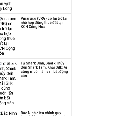
thái Vingroup
Hơn 227.000 tài khoản
Vinaruco (VRG) có lãi trở lại
gia nhập thị trường
nhờ hợp đồng thuê đất tại
chứng khoán trong
KCN Cộng Hòa
tháng 7 biến động
Bamboo Capital và
BCG Land bị hủy tư
cách công ty đại chúng
Từ Shark Bình, Shark Thủy
đến Shark Tam, Khải Silk: Ai
cũng muốn lấn sân bất động
Thị trường thường
sản
‘phất lên’ trong tháng 8,
nhóm ngành nào có
tiềm năng dẫn sóng?
Bắc Ninh điều chỉnh quy