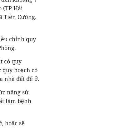
o (TP Hải
xã Tiên Cường.
iều chỉnh quy
Phòng.
t có quy
c quy hoạch có
 nhà đất để ở.
ức năng sử
đất làm bệnh
, hoặc sẽ