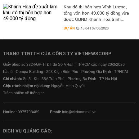
Khu đô thị hỗn hợp Vĩnh Lương,
tổng vốn hơn 49.000 tỷ đồng vừa
được UBND Khánh Hòa trình...
DỰ ÁN
15:04 | 07/08/2026
TRANG TTĐTTH CỦA CÔNG TY VIETNEWSCORP
Giấy phép số 3324/GP-TTĐT do Sở VH&TT TPHCM cấp ngày 20/3/2026
Lầu 5 - Compa Building - 293 Điện Biên Phủ - Phường Gia Định - TP.HCM
Chi nhánh:
Số 5 - Khu 38A Trần Phú - Phường Ba Đình - TP. Hà Nội
Chịu trách nhiệm nội dung:
Nguyễn Minh Quyết
Trách nhiệm về thông tin
Hotline:
0975798489
Email:
info@vietnammoi.vn
DỊCH VỤ QUẢNG CÁO: