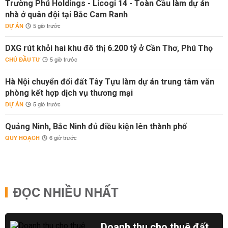
Trường Phú Holdings - Licogi 14 - Toàn Cầu làm dự án
nhà ở quân đội tại Bắc Cam Ranh
DỰ ÁN
5 giờ trước
DXG rút khỏi hai khu đô thị 6.200 tỷ ở Cần Thơ, Phú Thọ
CHỦ ĐẦU TƯ
5 giờ trước
Hà Nội chuyển đổi đất Tây Tựu làm dự án trung tâm văn
phòng kết hợp dịch vụ thương mại
DỰ ÁN
5 giờ trước
Quảng Ninh, Bắc Ninh đủ điều kiện lên thành phố
QUY HOẠCH
6 giờ trước
ĐỌC NHIỀU NHẤT
Doanh thu cho thuê đất