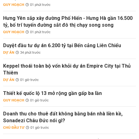
QUY HOẠCH
01 phút trước
Hưng Yên sắp xây đường Phố Hiến - Hưng Hà gần 16.500
tỷ, bố trí tuyến đường sắt đô thị chạy song song
QUY HOẠCH
01 phút trước
Duyệt đầu tư dự án 6.200 tỷ tại Bến cảng Liên Chiểu
DỰ ÁN
34 phút trước
Keppel thoái toàn bộ vốn khỏi dự án Empire City tại Thủ
Thiêm
DỰ ÁN
01 giờ trước
Thiết kế quốc lộ 13 mở rộng gần gấp ba lần
QUY HOẠCH
01 giờ trước
Doanh thu cho thuê đất không bằng bán nhà liền kề,
Sonadezi Châu Đức nói gì?
CHỦ ĐẦU TƯ
01 giờ trước