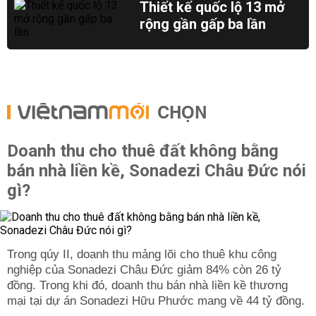
Thiết kế quốc lộ 13 mở
rộng gần gấp ba lần
CHỌN
Doanh thu cho thuê đất không bằng
bán nhà liền kề, Sonadezi Châu Đức nói
gì?
Trong qúy II, doanh thu mảng lõi cho thuê khu công
nghiệp của Sonadezi Châu Đức giảm 84% còn 26 tỷ
đồng. Trong khi đó, doanh thu bán nhà liền kề thương
mại tại dự án Sonadezi Hữu Phước mang về 44 tỷ đồng.