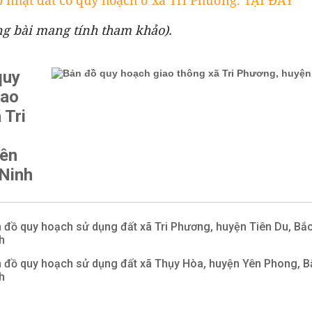
 nhật đất có quy hoạch ở xã Tri Phương. TẠI ĐÂY
ng bài mang tính tham khảo).
quy
iao
 Tri
iên
 Ninh
 đồ quy hoạch sử dụng đất xã Tri Phương, huyện Tiên Du, Bắ
h
 đồ quy hoạch sử dụng đất xã Thụy Hòa, huyện Yên Phong, B
h