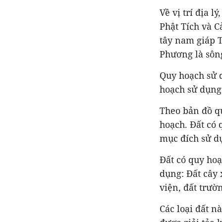
Về vị trí địa 
Phật Tích và C
tây nam giáp T
Phương là sôn
Quy hoạch sử d
hoạch sử dụng 
Theo bản đồ qu
hoạch. Đất có 
mục đích sử d
Đất có quy ho
dụng: Đất cây 
viện, đất trườ
Các loại đất n