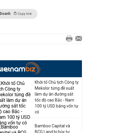
 Doanh
Copy link
Khởi tố Chủ tịch Công ty
Mekolor từng đề xuất
làm dự án đường sắt
tốc độ cao Bắc - Nam
100 tỷ USD bằng vốn tự
có
Bamboo Capital và
BCG Land bị hủy tư