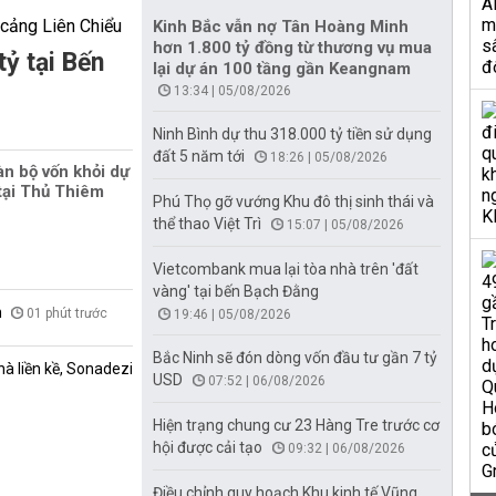
Kinh Bắc vẫn nợ Tân Hoàng Minh
hơn 1.800 tỷ đồng từ thương vụ mua
tỷ tại Bến
lại dự án 100 tầng gần Keangnam
13:34 | 05/08/2026
Ninh Bình dự thu 318.000 tỷ tiền sử dụng
đất 5 năm tới
18:26 | 05/08/2026
àn bộ vốn khỏi dự
tại Thủ Thiêm
Phú Thọ gỡ vướng Khu đô thị sinh thái và
thể thao Việt Trì
15:07 | 05/08/2026
Vietcombank mua lại tòa nhà trên 'đất
vàng' tại bến Bạch Đằng
n
01 phút trước
19:46 | 05/08/2026
Bắc Ninh sẽ đón dòng vốn đầu tư gần 7 tỷ
à liền kề, Sonadezi
USD
07:52 | 06/08/2026
Hiện trạng chung cư 23 Hàng Tre trước cơ
hội được cải tạo
09:32 | 06/08/2026
Điều chỉnh quy hoạch Khu kinh tế Vũng