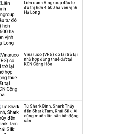
công bố hai ứng viên
Liên danh Vingroup đầu tư
đô thị hơn 4.600 ha ven vịnh
HĐQT, cổ phiếu DGC
Hạ Long
tăng trần
'Đế chế’ kinh doanh
hàng xa xỉ của Lý Nhã
Kỳ: Từ phân phối, thiết
kế kim cương đến thời
trang, phụ kiện cao cấp
Vinaruco (VRG) có lãi trở lại
nhờ hợp đồng thuê đất tại
KCN Cộng Hòa
Hãng kim cương tài trợ
vương miện cho các
cuộc thi hoa hậu thông
báo ngừng hoạt động
Lãi thuần từ dịch vụ
Từ Shark Bình, Shark Thủy
nhiều ngân hàng tăng
đến Shark Tam, Khải Silk: Ai
ba chữ số trong nửa
cũng muốn lấn sân bất động
đầu năm:
sản
Techcombank dẫn đầu,
Big4 tụt hạng