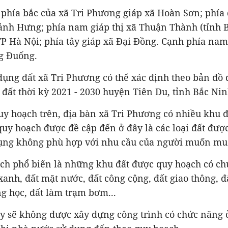
lý, phía bắc của xã Tri Phương giáp xã Hoàn Sơn; phía
ảnh Hưng; phía nam giáp thị xã Thuận Thành (tỉnh B
P Hà Nội; phía tây giáp xã Đại Đồng. Cạnh phía nam
g Đuống.
ụng đất xã Tri Phương có thể xác định theo bản đồ đ
đất thời kỳ 2021 - 2030 huyện Tiên Du, tỉnh Bắc Nin
y hoạch trên, địa bàn xã Tri Phương có nhiều khu đ
quy hoạch được đề cập đến ở đây là các loại đất đượ
ụng không phù hợp với nhu cầu của người muốn mua
ạch phổ biến là những khu đất được quy hoạch có ch
xanh, đất mặt nước, đất công cộng, đất giao thông, 
ng học, đất làm trạm bơm...
ày sẽ không được xây dựng công trình có chức năng ở