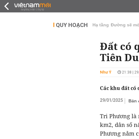
QUY HOẠCH
THỊ TRƯỜNG
DỰ Á
QUY HOẠCH
Hạ tầng
Đường sẽ m
Đất có 
Tiên Du
Như Ý
21:38 | 2
Các khu đất có 
29/01/2025
Bản 
Tri Phương là
km2, dân số nă
Phương nằm cá