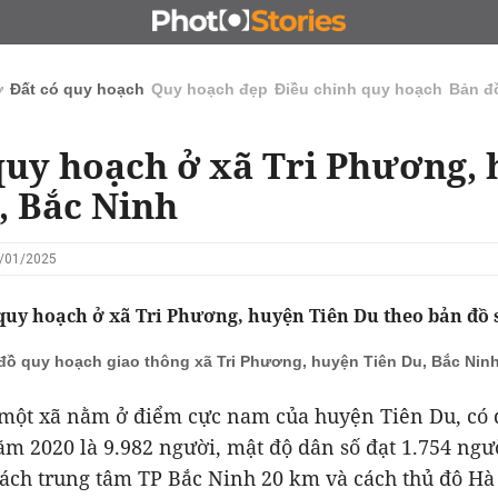
N
CHỦ ĐẦU TƯ
ĐẤU GIÁ - ĐẤU THẦU
KINH DOANH
ở
Đất có quy hoạch
Quy hoạch đẹp
Điều chỉnh quy hoạch
Bản đ
quy hoạch ở xã Tri Phương,
, Bắc Ninh
9/01/2025
quy hoạch ở xã Tri Phương, huyện Tiên Du theo bản đồ 
đồ quy hoạch giao thông xã Tri Phương, huyện Tiên Du, Bắc Nin
 một xã nằm ở điểm cực nam của huyện Tiên Du, có d
m 2020 là 9.982 người, mật độ dân số đạt 1.754 ngư
ch trung tâm TP Bắc Ninh 20 km và cách thủ đô Hà