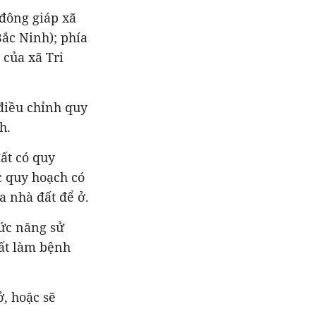
 đông giáp xã
ắc Ninh); phía
 của xã Tri
iều chỉnh quy
h.
ất có quy
c quy hoạch có
 nhà đất để ở.
ức năng sử
đất làm bệnh
, hoặc sẽ