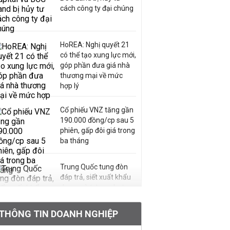
cách công ty đại chúng
HoREA: Nghị quyết 21
có thể tạo xung lực mới,
góp phần đưa giá nhà
thương mại về mức
hợp lý
Cổ phiếu VNZ tăng gần
190.000 đồng/cp sau 5
phiên, gấp đôi giá trong
ba tháng
Trung Quốc tung đòn
đáp trả, siết xuất khẩu
drone và trừng phạt
doanh nghiệp Mỹ
THÔNG TIN DOANH NGHIỆP
Hoá chất Đức Giang