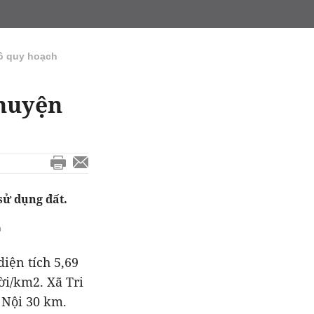
ồ quy hoạch
 huyện
sử dụng đất.
h
iện tích 5,69
ời/km2. Xã Tri
 Nội 30 km.