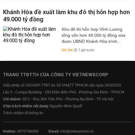
Khánh Hòa đề xuất làm khu đô thị hỗn hợp hơn
49.000 tỷ đồng
Khu đô thị hỗn hợp Vĩnh Lương,
tổng vốn hơn 49.000 tỷ đồng vừa
được UBND Khánh Hòa trình...
DỰ ÁN
7 giờ trước
TRANG TTĐTTH CỦA CÔNG TY VIETNEWSCORP
Giấy phép số 3324/GP-TTĐT do Sở VH&TT TPHCM cấp ngày 20/3/2026
Lầu 5 - Compa Building - 293 Điện Biên Phủ - Phường Gia Định - TP.HCM
Chi nhánh:
Số 5 - Khu 38A Trần Phú - Phường Ba Đình - TP. Hà Nội
Chịu trách nhiệm nội dung:
Nguyễn Minh Quyết
Trách nhiệm về thông tin
Hotline:
0975798489
Email:
info@vietnammoi.vn