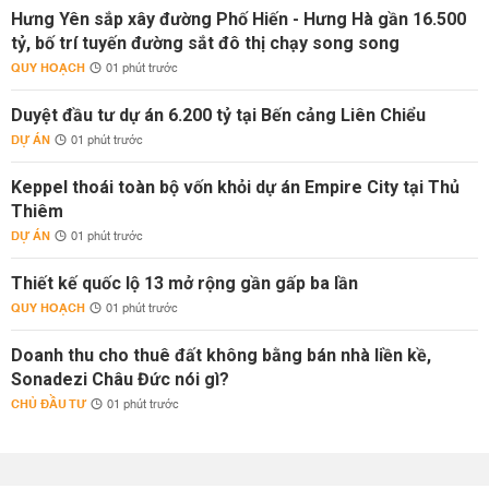
Hưng Yên sắp xây đường Phố Hiến - Hưng Hà gần 16.500
tỷ, bố trí tuyến đường sắt đô thị chạy song song
QUY HOẠCH
01 phút trước
Duyệt đầu tư dự án 6.200 tỷ tại Bến cảng Liên Chiểu
DỰ ÁN
01 phút trước
Keppel thoái toàn bộ vốn khỏi dự án Empire City tại Thủ
Thiêm
DỰ ÁN
01 phút trước
Thiết kế quốc lộ 13 mở rộng gần gấp ba lần
QUY HOẠCH
01 phút trước
Doanh thu cho thuê đất không bằng bán nhà liền kề,
Sonadezi Châu Đức nói gì?
CHỦ ĐẦU TƯ
01 phút trước