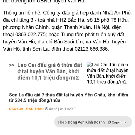
hội trường lớn UBND huyện Vân Hồ.
Thông tin liên hệ: Công ty đấu giá hợp danh Nhất An Phú.
địa chỉ tầng 3 - toà nhà HH2 Bắc Hà. số 15 phố Tố Hữu.
phường Nhân Chính. quận Thanh Xuân. Hà Nội, điện
thoại 0363.022.775; hoặc Trung tâm phát triển quỹ đất
huyện Vân Hồ, địa chỉ Bản Suối Lìn, xã Vân Hồ, huyện
Vân Hồ, tỉnh Sơn La, điện thoại 02123.666.386.
>>
Lào Cai đấu giá 6 thửa đất
ở tại huyện Văn Bàn, khởi
điểm 10,1 triệu đồng/m2
Sơn La đấu giá 7 thửa đất tại huyện Yên Châu, khởi điểm
từ 534,5 triệu đồng/thửa
ĐẤU GIÁ - ĐẤU THẦU
09:45 | 04/11/2022
Theo
Dòng Vốn Kinh Doanh
Copy link