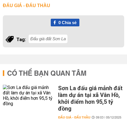
ĐẤU GIÁ - ĐẤU THẦU
0
Chia sẻ
Đấu giá đất Sơn La
Tag:
CÓ THỂ BẠN QUAN TÂM
Sơn La đấu giá mảnh đất
làm dự án tại xã Vân Hồ,
khởi điểm hơn 95,5 tỷ
đồng
ĐẤU GIÁ - ĐẤU THẦU
09:03 | 05/12/2025