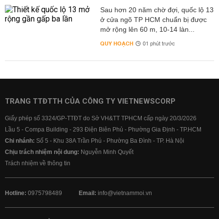
Sau hơn 20 năm chờ đợi, quốc lộ 13
ở cửa ngõ TP HCM chuẩn bị được
mở rộng lên 60 m, 10-14 làn...
QUY HOẠCH
01 phút trước
TRANG TTĐTTH CỦA CÔNG TY VIETNEWSCORP
Giấy phép số 3324/GP-TTĐT do Sở VH&TT TPHCM cấp ngày 20/3/2026
Lầu 5 - Compa Building - 293 Điện Biên Phủ - Phường Gia Định - TP.HCM
Chi nhánh:
Số 5 - Khu 38A Trần Phú - Phường Ba Đình - TP. Hà Nội
Chịu trách nhiệm nội dung:
Nguyễn Minh Quyết
Trách nhiệm về thông tin
Hotline:
0975798489
Email:
info@vietnammoi.vn