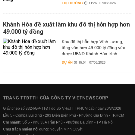
THỊ TRƯỜNG
11:26 | 07/08/2026
Khánh Hòa đề xuất làm khu đô thị hỗn hợp hơn
49.000 tỷ đồng
Khu đô thị hỗn hợp Vĩnh Lương,
tổng vốn hơn 49.000 tỷ đồng vừa
được UBND Khánh Hòa trình...
DỰ ÁN
15:04 | 07/08/2026
TRANG TTĐTTH CỦA CÔNG TY VIETNEWSCORP
Giấy phép số 3324/GP-TTĐT do Sở VH&TT TPHCM cấp ngày 20/3/2026
Lầu 5 - Compa Building - 293 Điện Biên Phủ - Phường Gia Định - TP.HCM
Chi nhánh:
Số 5 - Khu 38A Trần Phú - Phường Ba Đình - TP. Hà Nội
Chịu trách nhiệm nội dung:
Nguyễn Minh Quyết