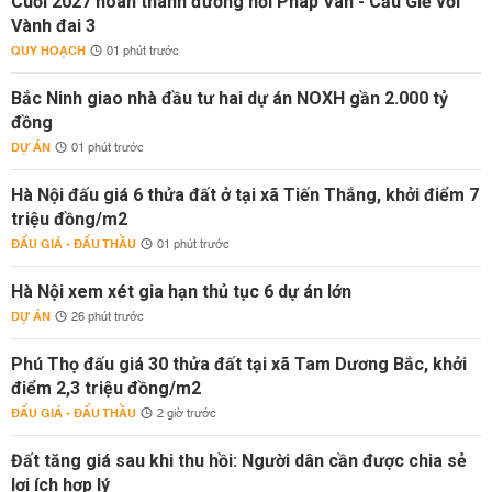
Cuối 2027 hoàn thành đường nối Pháp Vân - Cầu Giẽ với
Vành đai 3
QUY HOẠCH
01 phút trước
Bắc Ninh giao nhà đầu tư hai dự án NOXH gần 2.000 tỷ
đồng
DỰ ÁN
01 phút trước
Hà Nội đấu giá 6 thửa đất ở tại xã Tiến Thắng, khởi điểm 7
triệu đồng/m2
ĐẤU GIÁ - ĐẤU THẦU
01 phút trước
Hà Nội xem xét gia hạn thủ tục 6 dự án lớn
DỰ ÁN
26 phút trước
Phú Thọ đấu giá 30 thửa đất tại xã Tam Dương Bắc, khởi
điểm 2,3 triệu đồng/m2
ĐẤU GIÁ - ĐẤU THẦU
2 giờ trước
Đất tăng giá sau khi thu hồi: Người dân cần được chia sẻ
lợi ích hợp lý