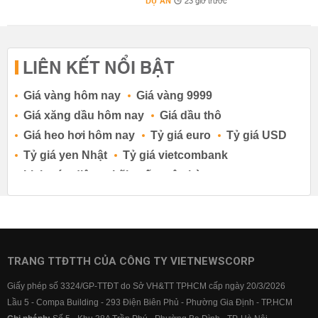
DỰ ÁN
23 giờ trước
LIÊN KẾT NỔI BẬT
Giá vàng hôm nay
Giá vàng 9999
Giá xăng dầu hôm nay
Giá dầu thô
Giá heo hơi hôm nay
Tỷ giá euro
Tỷ giá USD
Tỷ giá yen Nhật
Tỷ giá vietcombank
Lịch cúp điện
Lãi suất ngân hàng
Lãi suất tiết kiệm
Lãi suất tiền gửi
Lãi suất ngân hàng Agribank
Lãi suất ngân hàng Sacombank
Lãi suất ngân hàng BIDV
TRANG TTĐTTH CỦA CÔNG TY VIETNEWSCORP
Lãi suất ngân hàng Vietinbank
Giấy phép số 3324/GP-TTĐT do Sở VH&TT TPHCM cấp ngày 20/3/2026
Lãi suất ngân hàng Vietcombank
Lầu 5 - Compa Building - 293 Điện Biên Phủ - Phường Gia Định - TP.HCM