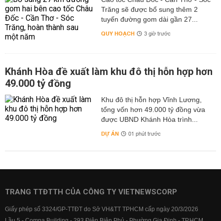
Trăng sẽ được bổ sung thêm 2
tuyến đường gom dài gần 27...
QUY HOẠCH
3 giờ trước
Khánh Hòa đề xuất làm khu đô thị hỗn hợp hơn
49.000 tỷ đồng
Khu đô thị hỗn hợp Vĩnh Lương,
tổng vốn hơn 49.000 tỷ đồng vừa
được UBND Khánh Hòa trình...
DỰ ÁN
01 phút trước
TRANG TTĐTTH CỦA CÔNG TY VIETNEWSCORP
Giấy phép số 3324/GP-TTĐT do Sở VH&TT TPHCM cấp ngày 20/3/2026
Lầu 5 - Compa Building - 293 Điện Biên Phủ - Phường Gia Định - TP.HCM