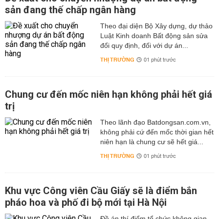
sản đang thế chấp ngân hàng
Theo đại diện Bộ Xây dựng, dự thảo
Luật Kinh doanh Bất động sản sửa
đổi quy định, đối với dự án...
THỊ TRƯỜNG
01 phút trước
Chung cư đến mốc niên hạn không phải hết giá
trị
Theo lãnh đạo Batdongsan.com.vn,
không phải cứ đến mốc thời gian hết
niên hạn là chung cư sẽ hết giá...
THỊ TRƯỜNG
01 phút trước
Khu vực Công viên Cầu Giấy sẽ là điểm bắn
pháo hoa và phố đi bộ mới tại Hà Nội
Đề án thí điểm tổ chức không gian