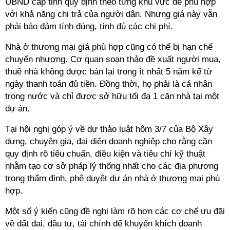
UBND cấp tỉnh quy định theo từng khu vực để phù hợp
với khả năng chi trả của người dân. Nhưng giá này vẫn
phải bảo đảm tính đúng, tính đủ các chi phí.
Nhà ở thương mại giá phù hợp cũng có thể bị hạn chế
chuyển nhượng. Cơ quan soạn thảo đề xuất người mua,
thuê nhà không được bán lại trong ít nhất 5 năm kể từ
ngày thanh toán đủ tiền. Đồng thời, họ phải là cá nhân
trong nước và chỉ được sở hữu tối đa 1 căn nhà tại một
dự án.
Tại hội nghị góp ý về dự thảo luật hôm 3/7 của Bộ Xây
dựng, chuyên gia, đại diện doanh nghiệp cho rằng cần
quy định rõ tiêu chuẩn, điều kiện và tiêu chí kỹ thuật
nhằm tạo cơ sở pháp lý thống nhất cho các địa phương
trong thẩm định, phê duyệt dự án nhà ở thương mại phù
hợp.
Một số ý kiến cũng đề nghị làm rõ hơn các cơ chế ưu đãi
về đất đai, đầu tư, tài chính để khuyến khích doanh