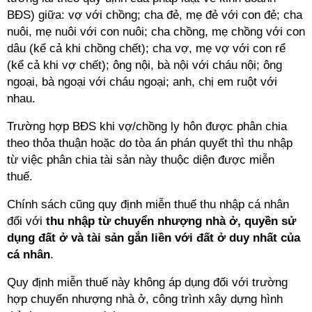
BĐS) giữa: vợ với chồng; cha đẻ, mẹ đẻ với con đẻ; cha
nuôi, mẹ nuôi với con nuôi; cha chồng, mẹ chồng với con
dâu (kể cả khi chồng chết); cha vợ, mẹ vợ với con rể
(kể cả khi vợ chết); ông nội, bà nội với cháu nội; ông
ngoại, bà ngoại với cháu ngoại; anh, chị em ruột với
nhau.
Trường hợp BĐS khi vợ/chồng ly hôn được phân chia
theo thỏa thuận hoặc do tòa án phán quyết thì thu nhập
từ việc phân chia tài sản này thuộc diện được miễn
thuế.
Chính sách cũng quy định
miễn thuế thu nhập cá nhân
đối với
thu nhập từ chuyển nhượng nhà ở, quyền sử
dụng đất ở và tài sản gắn liền với đất ở duy nhất của
cá nhân
.
Quy định miễn thuế này không áp dụng đối với trường
hợp chuyển nhượng nhà ở, công trình xây dựng hình