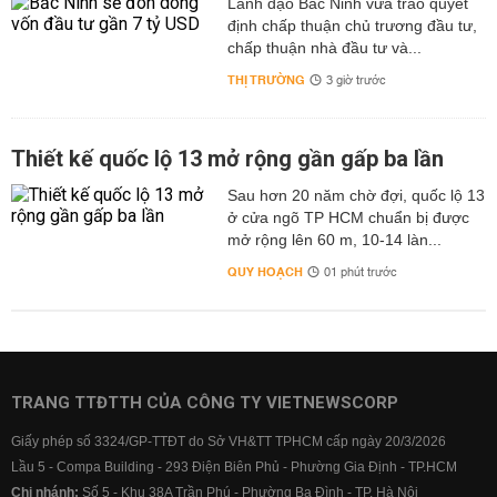
Lãnh đạo Bắc Ninh vừa trao quyết
định chấp thuận chủ trương đầu tư,
chấp thuận nhà đầu tư và...
THỊ TRƯỜNG
3 giờ trước
Thiết kế quốc lộ 13 mở rộng gần gấp ba lần
Sau hơn 20 năm chờ đợi, quốc lộ 13
ở cửa ngõ TP HCM chuẩn bị được
mở rộng lên 60 m, 10-14 làn...
QUY HOẠCH
01 phút trước
TRANG TTĐTTH CỦA CÔNG TY VIETNEWSCORP
Giấy phép số 3324/GP-TTĐT do Sở VH&TT TPHCM cấp ngày 20/3/2026
Lầu 5 - Compa Building - 293 Điện Biên Phủ - Phường Gia Định - TP.HCM
Chi nhánh:
Số 5 - Khu 38A Trần Phú - Phường Ba Đình - TP. Hà Nội