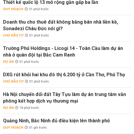
Thiết kế quốc lộ 13 mở rộng gần gấp ba lần
QUY HOẠCH
01 phút trước
Doanh thu cho thuê đất không bằng bán nhà liền kề,
Sonadezi Châu Đức nói gì?
CHỦ ĐẦU TƯ
01 phút trước
Trường Phú Holdings - Licogi 14 - Toàn Cầu làm dự án
nhà ở quân đội tại Bắc Cam Ranh
DỰ ÁN
01 phút trước
DXG rút khỏi hai khu đô thị 6.200 tỷ ở Cần Thơ, Phú Thọ
CHỦ ĐẦU TƯ
01 phút trước
Hà Nội chuyển đổi đất Tây Tựu làm dự án trung tâm văn
phòng kết hợp dịch vụ thương mại
DỰ ÁN
19 phút trước
Quảng Ninh, Bắc Ninh đủ điều kiện lên thành phố
QUY HOẠCH
01 giờ trước