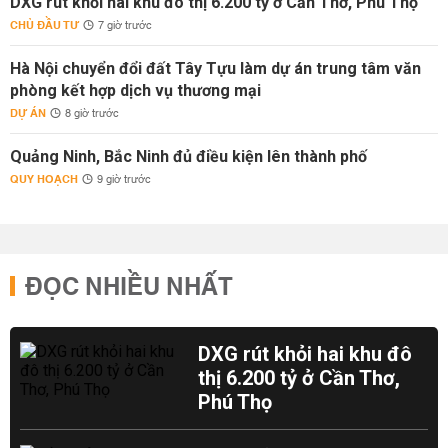
DXG rút khỏi hai khu đô thị 6.200 tỷ ở Cần Thơ, Phú Thọ
CHỦ ĐẦU TƯ
7 giờ trước
Hà Nội chuyển đổi đất Tây Tựu làm dự án trung tâm văn
phòng kết hợp dịch vụ thương mại
DỰ ÁN
8 giờ trước
Quảng Ninh, Bắc Ninh đủ điều kiện lên thành phố
QUY HOẠCH
9 giờ trước
ĐỌC NHIỀU NHẤT
DXG rút khỏi hai khu đô
thị 6.200 tỷ ở Cần Thơ,
Phú Thọ