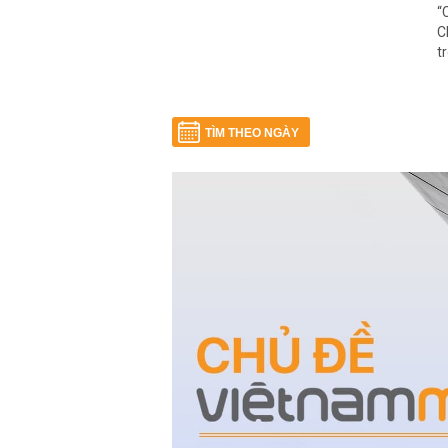
“
C
t
TÌM THEO NGÀY