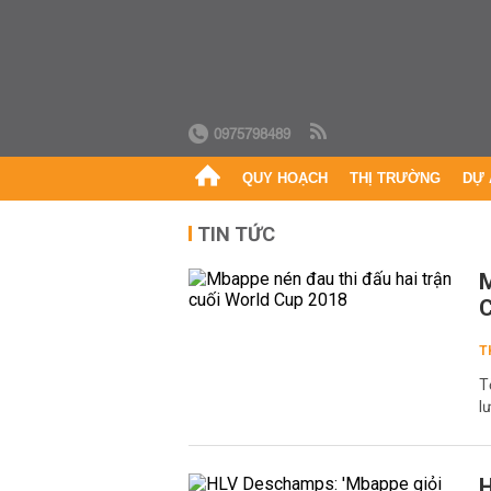
0975798489
QUY HOẠCH
THỊ TRƯỜNG
DỰ 
TIN TỨC
M
T
T
l
H