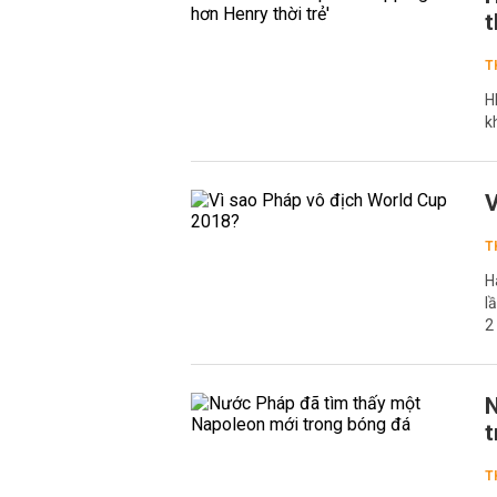
t
T
H
k
V
T
H
l
2
N
t
T