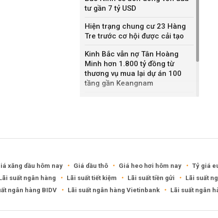
tư gần 7 tỷ USD
Hiện trạng chung cư 23 Hàng
Tre trước cơ hội được cải tạo
Kinh Bắc vẫn nợ Tân Hoàng
Minh hơn 1.800 tỷ đồng từ
thương vụ mua lại dự án 100
tầng gần Keangnam
Danh tính Bất động sản Fortis,
công ty 5 tháng tuổi vừa mua
lại Serenity từ Phát Đạt với giá
2.500 tỷ đồng
iá xăng dầu hôm nay
Giá dầu thô
Giá heo hơi hôm nay
Tỷ giá e
Lãi suất ngân hàng
Lãi suất tiết kiệm
Lãi suất tiền gửi
Lãi suất n
uất ngân hàng BIDV
Lãi suất ngân hàng Vietinbank
Lãi suất ngân 