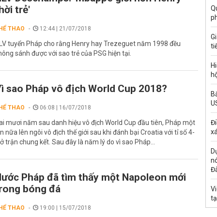
hời trẻ'
Qu
p
HỂ THAO
12:44 | 21/07/2018
G
LV tuyển Pháp cho rằng Henry hay Trezeguet năm 1998 đều
ti
hông sánh được với sao trẻ của PSG hiện tại.
Hi
hộ
ì sao Pháp vô địch World Cup 2018?
Bắ
U
HỂ THAO
06:08 | 16/07/2018
ai mươi năm sau danh hiệu vô địch World Cup đầu tiên, Pháp một
Đi
xá
ần nữa lên ngôi vô địch thế giới sau khi đánh bại Croatia với tỉ số 4-
 ở trận chung kết. Sau đây là năm lý do vì sao Pháp...
Dự
n
Đ
ước Pháp đã tìm thấy một Napoleon mới
rong bóng đá
Vi
t
HỂ THAO
19:00 | 15/07/2018