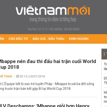
Hà Nội 31.2 °C
|
05:39AM, 06/08/2026
ÁN
CHỦ ĐẦU TƯ
ĐẤU GIÁ - ĐẤU THẦU
KINH DOANH
bappe nén đau thi đấu hai trận cuối World
Tr
Cup 2018
l
HỂ THAO
00:13 | 24/07/2018
DX
T
ờ L'Équipe tiết lộ sao trẻ tuyển Pháp - Mbappe bị sái ba đốt sống
ưng trước trận bán kết gặp Bỉ tại World Cup 2018.
H
t
m
LV Deschamps: 'Mbappe giỏi hơn Henry