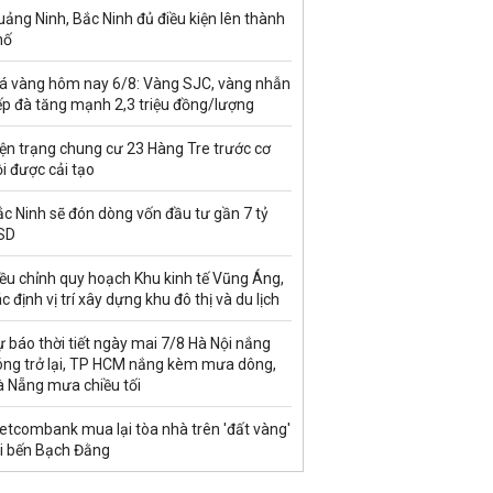
ảng Ninh, Bắc Ninh đủ điều kiện lên thành
hố
iá vàng hôm nay 6/8: Vàng SJC, vàng nhẫn
ếp đà tăng mạnh 2,3 triệu đồng/lượng
ện trạng chung cư 23 Hàng Tre trước cơ
i được cải tạo
c Ninh sẽ đón dòng vốn đầu tư gần 7 tỷ
SD
ều chỉnh quy hoạch Khu kinh tế Vũng Áng,
c định vị trí xây dựng khu đô thị và du lịch
 báo thời tiết ngày mai 7/8 Hà Nội nắng
óng trở lại, TP HCM nắng kèm mưa dông,
à Nẵng mưa chiều tối
etcombank mua lại tòa nhà trên 'đất vàng'
ại bến Bạch Đằng